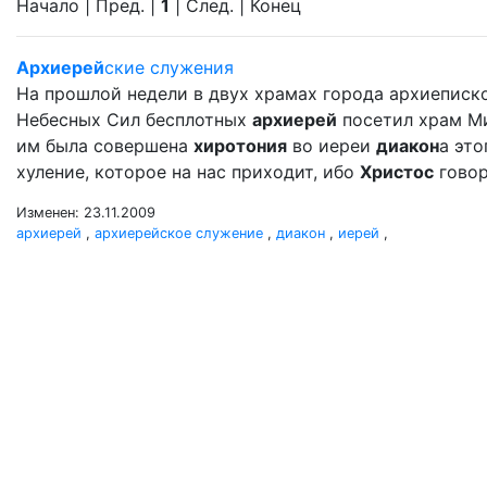
Начало | Пред. |
1
| След. | Конец
Архиерей
ские служения
На прошлой недели в двух храмах города архиеписк
Небесных Сил бесплотных
архиерей
посетил храм Мих
им была совершена
хиротония
во иереи
диакон
а это
хуление, которое на нас приходит, ибо
Христос
говор
Изменен: 23.11.2009
архиерей
,
архиерейское служение
,
диакон
,
иерей
,