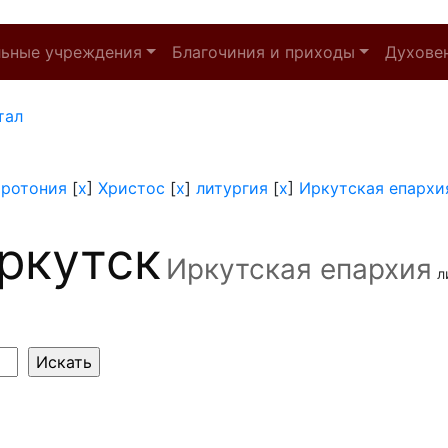
льные учреждения
Благочиния и приходы
Духове
тал
иротония
[
x
]
Христос
[
x
]
литургия
[
x
]
Иркутская епархи
ркутск
Иркутская епархия
л