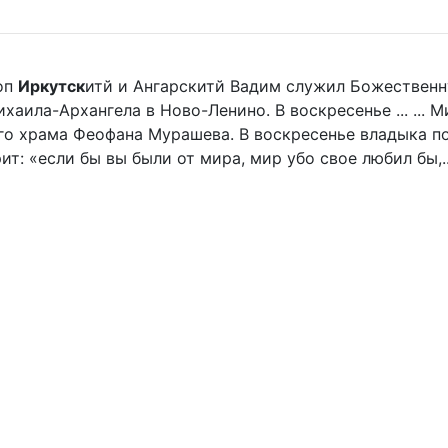
оп
Иркутск
итй и Ангарскитй Вадим служил Божественн
аила-Архангела в Ново-Ленино. В воскресенье ... ... 
го храма Феофана Мурашева. В воскресенье владыка пор
ит: «если бы вы были от мира, мир убо свое любил бы,..