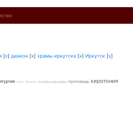
нство
я
[
x
]
диакон
[
x
]
храмы иркутска
[
x
]
Иркутск
[
x
]
хиротония
итургия
проповедь
Ново-Ленино
Октябрьский район