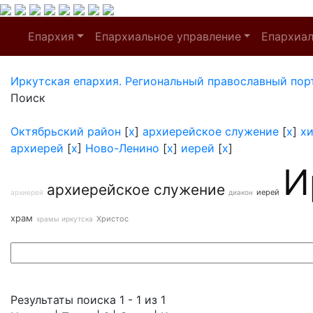
Епархия
Епархиальное управление
Епархиа
Иркутская епархия. Региональный православный пор
Поиск
Октябрьский район
[
x
]
архиерейское служение
[
x
]
х
архиерей
[
x
]
Ново-Ленино
[
x
]
иерей
[
x
]
И
архиерейское служение
иерей
архиерей
диакон
храм
Христос
храмы иркутска
Результаты поиска 1 - 1 из 1