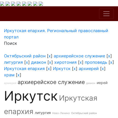
Иркутская епархия. Региональный православный
портал
Поиск
Октябрьский район
[
x
]
архиерейское служение
[
x
]
литургия
[
x
]
диакон
[
x
]
хиротония
[
x
]
проповедь
[
x
]
Иркутская епархия
[
x
]
Иркутск
[
x
]
архиерей
[
x
]
храм
[
x
]
архиерейское служение
иерей
архиерей
диакон
Иркутск
Иркутская
епархия
литургия
Ново-Ленино
Октябрьский район