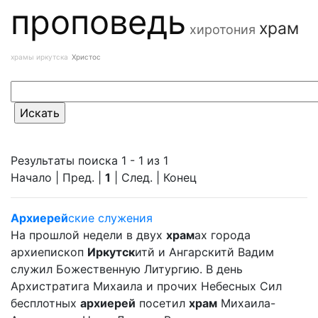
проповедь
храм
хиротония
храмы иркутска
Христос
Результаты поиска 1 - 1 из 1
Начало | Пред. |
1
| След. | Конец
Архиерей
ские служения
На прошлой недели в двух
храм
ах города
архиепископ
Иркутск
итй и Ангарскитй Вадим
служил Божественную Литургию. В день
Архистратига Михаила и прочих Небесных Сил
бесплотных
архиерей
посетил
храм
Михаила-