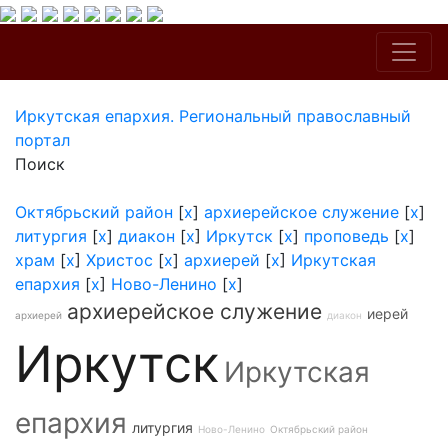
Иркутская епархия. Региональный православный
портал
Поиск
Октябрьский район
[
x
]
архиерейское служение
[
x
]
литургия
[
x
]
диакон
[
x
]
Иркутск
[
x
]
проповедь
[
x
]
храм
[
x
]
Христос
[
x
]
архиерей
[
x
]
Иркутская
епархия
[
x
]
Ново-Ленино
[
x
]
архиерейское служение
иерей
архиерей
диакон
Иркутск
Иркутская
епархия
литургия
Ново-Ленино
Октябрьский район