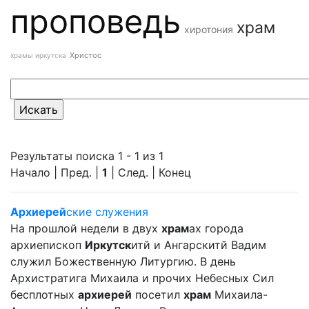
проповедь
храм
хиротония
Христос
храмы иркутска
Результаты поиска 1 - 1 из 1
Начало | Пред. |
1
| След. | Конец
Архиерей
ские служения
На прошлой недели в двух
храм
ах города
архиепископ
Иркутск
итй и Ангарскитй Вадим
служил Божественную Литургию. В день
Архистратига Михаила и прочих Небесных Сил
бесплотных
архиерей
посетил
храм
Михаила-