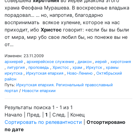
совершена
хиротония
во иереи диакона этого
храма Феофана Мурашева. В воскресенье владыка
порадовал... ... но, напротив, благодарно
воспринимать всякое хуление, которое на нас
приходит, ибо
Христос
говорит: «если бы вы были
от мира, мир убо свое любил бы, но понеже вы не
от...
Изменен: 23.11.2009
архиерей
,
архиерейское служение
,
диакон
,
иерей
,
хиротония
,
литургия
,
проповедь
,
Христос
,
храм
,
Иркутск
,
храмы
иркутска
,
Иркутская епархия
,
Ново-Ленино
,
Октябрьский
район
Путь:
Иркутская епархия. Региональный православный
портал
/
Новости епархии
Результаты поиска 1 - 1 из 1
Начало | Пред. |
1
| След. | Конец
Сортировать по релевантности
|
Отсортировано
по дате