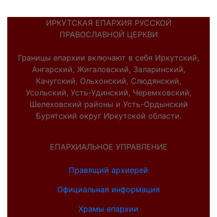
ИРКУТСКАЯ ЕПАРХИЯ РУССКОЙ
ПРАВОСЛАВНОЙ ЦЕРКВИ
Границы епархии включают в себя Иркутский,
Ангарский, Жигаловский, Заларинский,
Качугский, Ольхонский, Слюдянский,
Усольский, Усть-Удинский, Черемховский,
Шелеховский районы и Усть-Ордынский
Бурятский округ Иркутской области.
ЕПАРХИАЛЬНОЕ УПРАВЛЕНИЕ
Правящий архиерей
Официальная информация
Храмы епархии