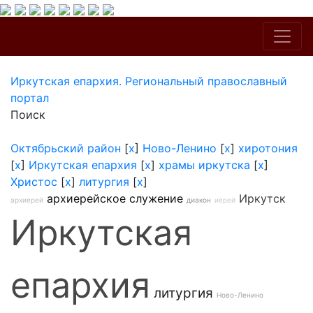
Иркутская епархия. Региональный православный
портал
Поиск
Октябрьский район
[
x
]
Ново-Ленино
[
x
]
хиротония
[
x
]
Иркутская епархия
[
x
]
храмы иркутска
[
x
]
Христос
[
x
]
литургия
[
x
]
архиерейское служение
Иркутск
архиерей
диакон
иерей
Иркутская
епархия
литургия
Ново-Ленино