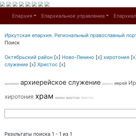
Епархия
Епархиальное управление
Епархиа
Иркутская епархия. Региональный православный пор
Поиск
Октябрьский район
[
x
]
Ново-Ленино
[
x
]
хиротония
[
x
служение
[
x
]
Христос
[
x
]
архиерейское служение
Ир
иерей
архиерей
диакон
храм
хиротония
храмы иркутска
Христос
Результаты поиска 1 - 1 из 1