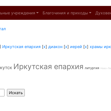
льные учреждения
Благочиния и приходы
Духове
тал
]
Иркутская епархия
[
x
]
диакон
[
x
]
иерей
[
x
]
храмы ирк
Иркутская епархия
кутск
литургия
Ново-Ле