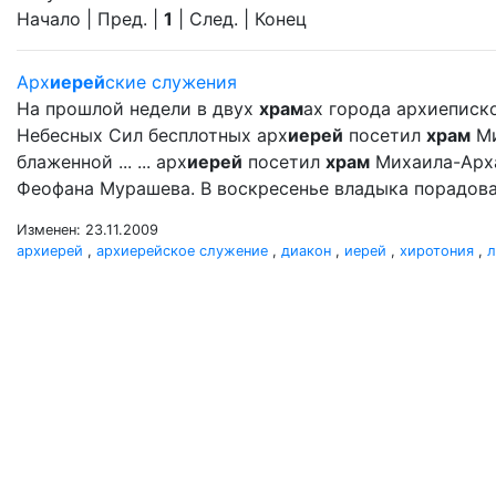
Начало | Пред. |
1
| След. | Конец
Арх
иерей
ские служения
На прошлой недели в двух
храм
ах города архиеписк
Небесных Сил бесплотных арх
иерей
посетил
храм
Ми
блаженной ... ... арх
иерей
посетил
храм
Михаила-Арх
Феофана Мурашева. В воскресенье владыка порадова
Изменен: 23.11.2009
архиерей
,
архиерейское служение
,
диакон
,
иерей
,
хиротония
,
л