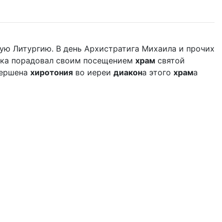
ую Литургию. В день Архистратига Михаила и прочих
дыка порадовал своим посещением
храм
святой
вершена
хиротония
во иереи
диакон
а этого
храм
а