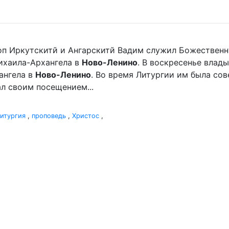
оп Иркутскитй и Ангарскитй Вадим служил Божественн
хаила-Архангела в
Ново-Ленино
. В воскресенье вла
ангела в
Ново-Ленино
. Во время Литургии им была со
л своим посещением...
итургия
,
проповедь
,
Христос
,