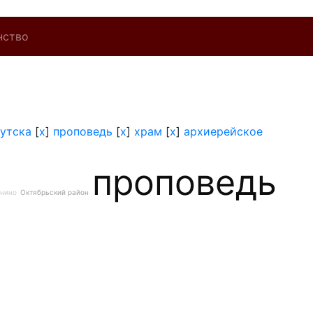
нство
утска
[
x
]
проповедь
[
x
]
храм
[
x
]
архиерейское
проповедь
нино
Октябрьский район