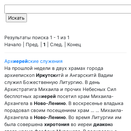
Результаты поиска 1 - 1 из 1
Начало | Пред. |
1
| След. | Конец
Арх
иерей
ские служения
На прошлой недели в двух храмах города
архиепископ
Иркутск
итй и Ангарскитй Вадим
служил Божественную Литургию. В день
Архистратига Михаила и прочих Небесных Сил
бесплотных арх
иерей
посетил храм Михаила-
Архангела в
Ново-Ленино
. В воскресенье владыка
порадовал своим посещением храм ... ... Михаила-
Архангела в
Ново-Ленино
. Во время Литургии им
была совершена
хиротония
во иереи
диакон
а