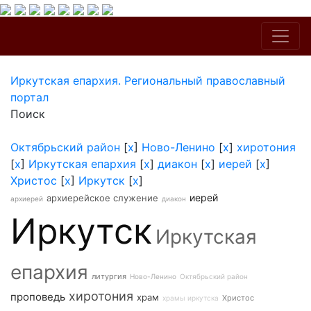
Иркутская епархия. Региональный православный
портал
Поиск
Октябрьский район
[
x
]
Ново-Ленино
[
x
]
хиротония
[
x
]
Иркутская епархия
[
x
]
диакон
[
x
]
иерей
[
x
]
Христос
[
x
]
Иркутск
[
x
]
иерей
архиерейское служение
архиерей
диакон
Иркутск
Иркутская
епархия
литургия
Ново-Ленино
Октябрьский район
хиротония
проповедь
храм
Христос
храмы иркутска