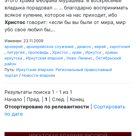
этого храма Феофана Мурашева. В воскресенье
владыка порадовал ... ... благодарно воспринимать
всякое хуление, которое на нас приходит, ибо
Христос
говорит: «если бы вы были от мира, мир
убо свое любил бы,...
Изменен: 23.11.2009
архиерей
,
архиерейское служение
,
диакон
,
иерей
,
хиротония
,
литургия
,
проповедь
,
Христос
,
храм
,
Иркутск
,
храмы
иркутска
,
Иркутская епархия
,
Ново-Ленино
,
Октябрьский
район
Путь:
Иркутская епархия. Региональный православный
портал
/
Новости епархии
Результаты поиска 1 - 1 из 1
Начало | Пред. |
1
| След. | Конец
Отсортировано по релевантности
|
Сортировать
по дате
ИРКУТСКАЯ ЕПАРХИЯ РУССКОЙ