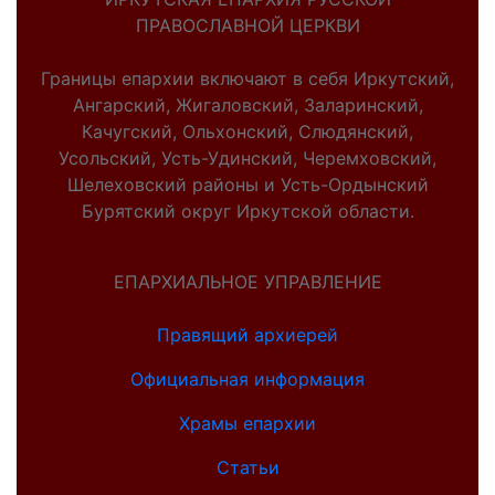
ПРАВОСЛАВНОЙ ЦЕРКВИ
Границы епархии включают в себя Иркутский,
Ангарский, Жигаловский, Заларинский,
Качугский, Ольхонский, Слюдянский,
Усольский, Усть-Удинский, Черемховский,
Шелеховский районы и Усть-Ордынский
Бурятский округ Иркутской области.
ЕПАРХИАЛЬНОЕ УПРАВЛЕНИЕ
Правящий архиерей
Официальная информация
Храмы епархии
Статьи