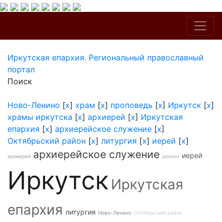
Иркутская епархия. Региональный православный
портал
Поиск
Ново-Ленино
[
x
]
храм
[
x
]
проповедь
[
x
]
Иркутск
[
x
]
храмы иркутска
[
x
]
архиерей
[
x
]
Иркутская
епархия
[
x
]
архиерейское служение
[
x
]
Октябрьский район
[
x
]
литургия
[
x
]
иерей
[
x
]
архиерейское служение
иерей
архиерей
диакон
Иркутск
Иркутская
епархия
литургия
Ново-Ленино
Октябрьский район