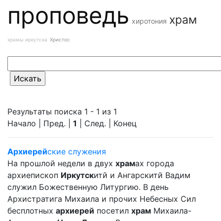
проповедь
храм
хиротония
храмы иркутска
Христос
Результаты поиска 1 - 1 из 1
Начало | Пред. |
1
| След. | Конец
Архиерей
ские служения
На прошлой недели в двух
храм
ах города
архиепископ
Иркутск
итй и Ангарскитй Вадим
служил Божественную Литургию. В день
Архистратига Михаила и прочих Небесных Сил
бесплотных
архиерей
посетил
храм
Михаила-