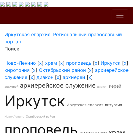
Иркутская епархия. Региональный православный
портал
Поиск
Ново-Ленино
[
x
]
храм
[
x
]
проповедь
[
x
]
Иркутск
[
x
]
хиротония
[
x
]
Октябрьский район
[
x
]
архиерейское
служение
[
x
]
диакон
[
x
]
архиерей
[
x
]
архиерейское служение
иерей
архиерей
диакон
Иркутск
Иркутская епархия
литургия
Ново-Ленино
Октябрьский район
проповедь
храм
хиротония