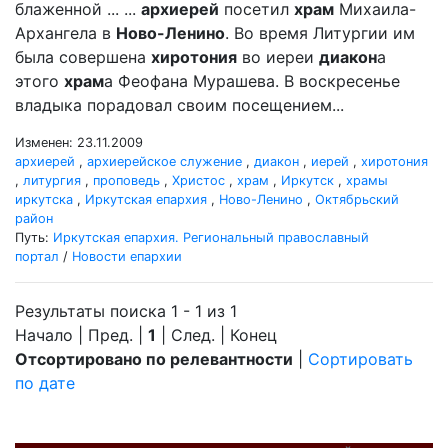
блаженной ... ...
архиерей
посетил
храм
Михаила-
Архангела в
Ново-Ленино
. Во время Литургии им
была совершена
хиротония
во иереи
диакон
а
этого
храм
а Феофана Мурашева. В воскресенье
владыка порадовал своим посещением...
Изменен: 23.11.2009
архиерей
,
архиерейское служение
,
диакон
,
иерей
,
хиротония
,
литургия
,
проповедь
,
Христос
,
храм
,
Иркутск
,
храмы
иркутска
,
Иркутская епархия
,
Ново-Ленино
,
Октябрьский
район
Путь:
Иркутская епархия. Региональный православный
портал
/
Новости епархии
Результаты поиска 1 - 1 из 1
Начало | Пред. |
1
| След. | Конец
Отсортировано по релевантности
|
Сортировать
по дате