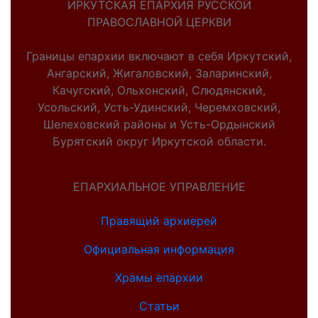
ИРКУТСКАЯ ЕПАРХИЯ РУССКОЙ
ПРАВОСЛАВНОЙ ЦЕРКВИ
Границы епархии включают в себя Иркутский,
Ангарский, Жигаловский, Заларинский,
Качугский, Ольхонский, Слюдянский,
Усольский, Усть-Удинский, Черемховский,
Шелеховский районы и Усть-Ордынский
Бурятский округ Иркутской области.
ЕПАРХИАЛЬНОЕ УПРАВЛЕНИЕ
Правящий архиерей
Официальная информация
Храмы епархии
Статьи