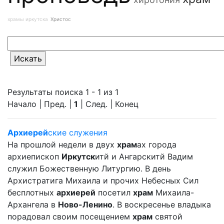
храмы иркутска
Христос
Результаты поиска 1 - 1 из 1
Начало | Пред. |
1
| След. | Конец
Архиерей
ские служения
На прошлой недели в двух
храм
ах города
архиепископ
Иркутск
итй и Ангарскитй Вадим
служил Божественную Литургию. В день
Архистратига Михаила и прочих Небесных Сил
бесплотных
архиерей
посетил
храм
Михаила-
Архангела в
Ново-Ленино
. В воскресенье владыка
порадовал своим посещением
храм
святой