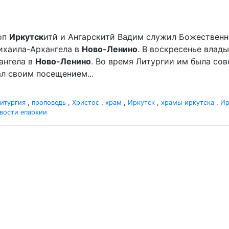
оп
Иркутск
итй и Ангарскитй Вадим служил Божественн
хаила-Архангела в
Ново-Ленино
. В воскресенье вла
ангела в
Ново-Ленино
. Во время Литургии им была со
л своим посещением...
итургия
,
проповедь
,
Христос
,
храм
,
Иркутск
,
храмы иркутска
,
Ир
вости епархии