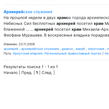
Архиерей
ские служения
На прошлой недели в двух
храм
ах города архиеписк
Небесных Сил бесплотных
архиерей
посетил
храм
Ми
блаженной ... ...
архиерей
посетил
храм
Михаила-Арх
Феофана Мурашева. В воскресенье владыка порадова
Изменен: 23.11.2009
архиерей
,
архиерейское служение
,
диакон
,
иерей
,
хиротония
,
л
Путь:
Иркутская епархия. Региональный православный портал
/
Но
Результаты поиска 1 - 1 из 1
Начало | Пред. |
1
| След. |