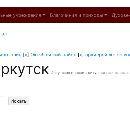
льные учреждения
Благочиния и приходы
Духове
тал
иротония
[
x
]
Октябрьский район
[
x
]
архиерейское слу
ркутск
Иркутская епархия
литургия
Ново-Ленино
О