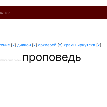
нство
жение
[
x
]
диакон
[
x
]
архиерей
[
x
]
храмы иркутска
[
x
]
проповедь
ктябрьский район