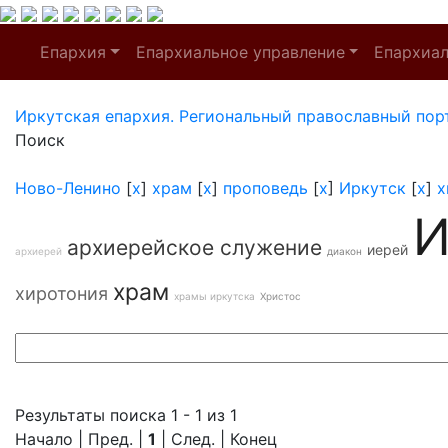
Епархия
Епархиальное управление
Епархиа
Иркутская епархия. Региональный православный пор
Поиск
Ново-Ленино
[
x
]
храм
[
x
]
проповедь
[
x
]
Иркутск
[
x
]
х
И
архиерейское служение
иерей
архиерей
диакон
храм
хиротония
храмы иркутска
Христос
Результаты поиска 1 - 1 из 1
Начало | Пред. |
1
| След. | Конец