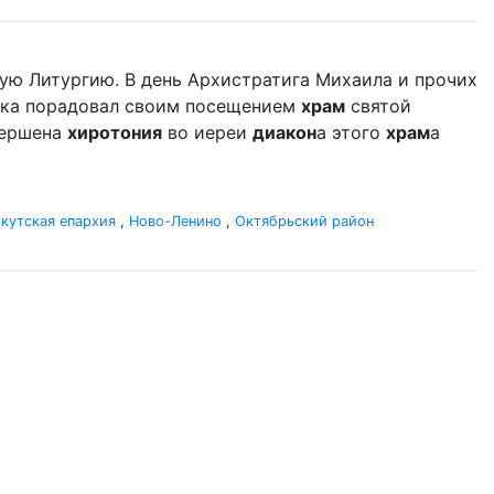
ую Литургию. В день Архистратига Михаила и прочих
дыка порадовал своим посещением
храм
святой
вершена
хиротония
во иереи
диакон
а этого
храм
а
кутская епархия
,
Ново-Ленино
,
Октябрьский район