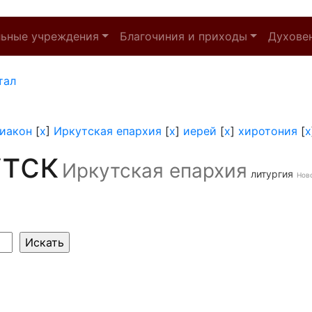
льные учреждения
Благочиния и приходы
Духове
тал
иакон
[
x
]
Иркутская епархия
[
x
]
иерей
[
x
]
хиротония
[
x
тск
Иркутская епархия
литургия
Нов