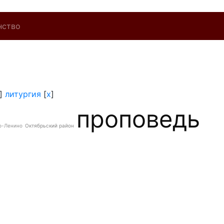
нство
]
литургия
[
x
]
проповедь
о-Ленино
Октябрьский район