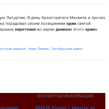
ую Литургию. В день Архистратига Михаила и прочих
дыка порадовал своим посещением
храм
святой
вершена
хиротония
во иереи
диакон
а этого
храм
а
кутская епархия
,
Ново-Ленино
,
Октябрьский район
КОНТАКТНАЯ ИНФОРМАЦИЯ
разования
664035, Россия, г. Иркутск, ул.