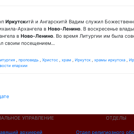
оп
Иркутск
итй и Ангарскитй Вадим служил Божественн
хаила-Архангела в
Ново-Ленино
. В воскресенье вла
ангела в
Ново-Ленино
. Во время Литургии им была со
л своим посещением...
итургия
,
проповедь
,
Христос
,
храм
,
Иркутск
,
храмы иркутска
,
Ир
вости епархии
дате
ИАЛЬНОЕ УПРАВЛЕНИЕ
ОТДЕЛЫ
авящий архиерей
Отдел религиозного об