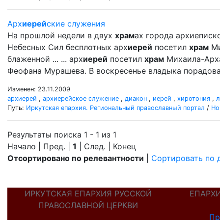
Арх
иерей
ские служения
На прошлой недели в двух
храм
ах города архиеписк
Небесных Сил бесплотных арх
иерей
посетил
храм
Ми
блаженной ... ... арх
иерей
посетил
храм
Михаила-Арх
Феофана Мурашева. В воскресенье владыка порадова
Изменен: 23.11.2009
архиерей
,
архиерейское служение
,
диакон
,
иерей
,
хиротония
,
л
Путь:
Иркутская епархия. Региональный православный портал
/
Но
Результаты поиска 1 - 1 из 1
Начало | Пред. |
1
| След. | Конец
Отсортировано по релевантности
|
Сортировать по 
ИРКУТСКАЯ ЕПАРХИЯ РУССКОЙ
ЕПАРХ
ПРАВОСЛАВНОЙ ЦЕРКВИ
Пр