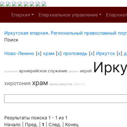
Епархия
Епархиальное управление
Епархиа
Иркутская епархия. Региональный православный пор
Поиск
Ново-Ленино
[
x
]
храм
[
x
]
проповедь
[
x
]
Иркутск
[
x
]
д
Ирку
архиерейское служение
иерей
архиерей
диакон
храм
хиротония
храмы иркутска
Христос
Результаты поиска 1 - 1 из 1
Начало | Пред. |
1
| След. | Конец