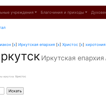
льные учреждения
Благочиния и приходы
Духове
тал
иакон
[
x
]
Иркутская епархия
[
x
]
Христос
[
x
]
хиротония
ркутск
Иркутская епархия
Христос
мы иркутска