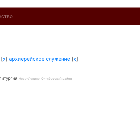
нство
[
x
]
архиерейское служение
[
x
]
литургия
Ново-Ленино
Октябрьский район