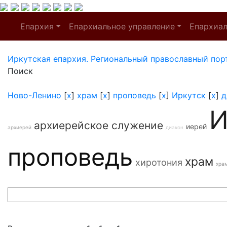
Епархия
Епархиальное управление
Епархиа
Иркутская епархия. Региональный православный пор
Поиск
Ново-Ленино
[
x
]
храм
[
x
]
проповедь
[
x
]
Иркутск
[
x
]
д
И
архиерейское служение
иерей
архиерей
диакон
проповедь
храм
хиротония
хра