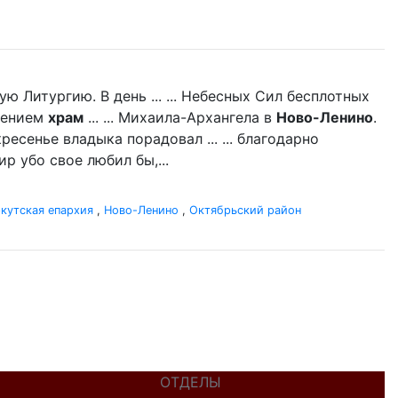
 Литургию. В день ... ... Небесных Сил бесплотных
щением
храм
... ... Михаила-Архангела в
Ново-Ленино
.
есенье владыка порадовал ... ... благодарно
р убо свое любил бы,...
кутская епархия
,
Ново-Ленино
,
Октябрьский район
ОТДЕЛЫ