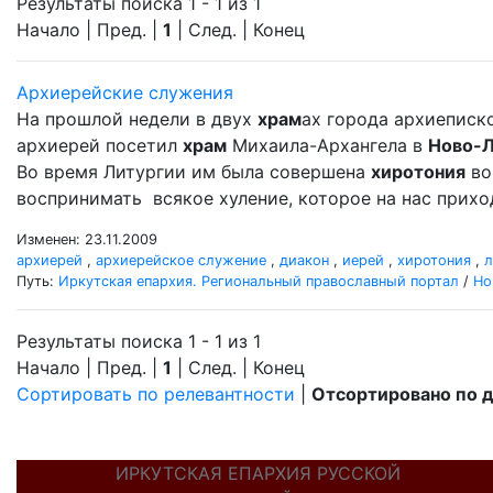
Результаты поиска 1 - 1 из 1
Начало | Пред. |
1
| След. | Конец
Архиерейские служения
На прошлой недели в двух
храм
ах города архиеписк
архиерей посетил
храм
Михаила-Архангела в
Ново-
Во время Литургии им была совершена
хиротония
во
воспринимать всякое хуление, которое на нас прихо
Изменен: 23.11.2009
архиерей
,
архиерейское служение
,
диакон
,
иерей
,
хиротония
,
л
Путь:
Иркутская епархия. Региональный православный портал
/
Но
Результаты поиска 1 - 1 из 1
Начало | Пред. |
1
| След. | Конец
Сортировать по релевантности
|
Отсортировано по 
ИРКУТСКАЯ ЕПАРХИЯ РУССКОЙ