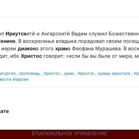
оп
Иркутск
итй и Ангарскитй Вадим служил Божественную
Ленино
. В воскресенье владыка порадовал своим посе
 иереи
диакон
а этого
храм
а Феофана Мурашева. В воскр
дит, ибо
Христос
говорит: «если бы вы были от мира, ми
итургия
,
проповедь
,
Христос
,
храм
,
Иркутск
,
храмы иркутска
,
Ир
вости епархии
дате
ЕПАРХИАЛЬНОЕ УПРАВЛЕНИЕ