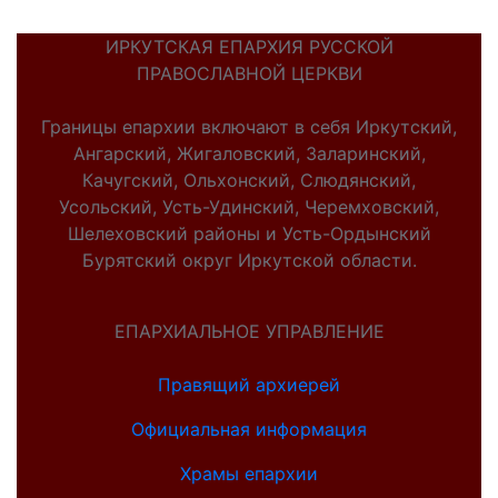
ИРКУТСКАЯ ЕПАРХИЯ РУССКОЙ
ПРАВОСЛАВНОЙ ЦЕРКВИ
Границы епархии включают в себя Иркутский,
Ангарский, Жигаловский, Заларинский,
Качугский, Ольхонский, Слюдянский,
Усольский, Усть-Удинский, Черемховский,
Шелеховский районы и Усть-Ордынский
Бурятский округ Иркутской области.
ЕПАРХИАЛЬНОЕ УПРАВЛЕНИЕ
Правящий архиерей
Официальная информация
Храмы епархии