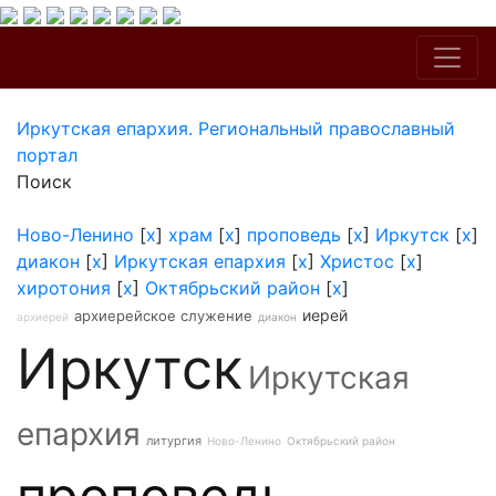
Иркутская епархия. Региональный православный
портал
Поиск
Ново-Ленино
[
x
]
храм
[
x
]
проповедь
[
x
]
Иркутск
[
x
]
диакон
[
x
]
Иркутская епархия
[
x
]
Христос
[
x
]
хиротония
[
x
]
Октябрьский район
[
x
]
иерей
архиерейское служение
архиерей
диакон
Иркутск
Иркутская
епархия
литургия
Ново-Ленино
Октябрьский район
проповедь