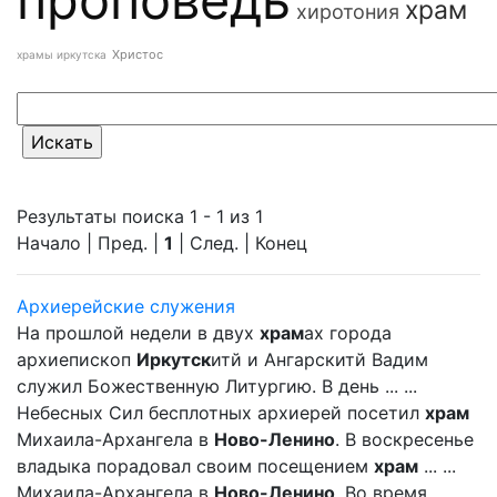
храм
хиротония
Христос
храмы иркутска
Результаты поиска 1 - 1 из 1
Начало | Пред. |
1
| След. | Конец
Архиерейские служения
На прошлой недели в двух
храм
ах города
архиепископ
Иркутск
итй и Ангарскитй Вадим
служил Божественную Литургию. В день ... ...
Небесных Сил бесплотных архиерей посетил
храм
Михаила-Архангела в
Ново-Ленино
. В воскресенье
владыка порадовал своим посещением
храм
... ...
Михаила-Архангела в
Ново-Ленино
. Во время