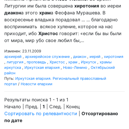
Литургии им была совершена
хиротония
во иереи
диакон
а этого
храм
а Феофана Мурашева. В
воскресенье владыка порадовал ... ... благодарно
воспринимать всякое хуление, которое на нас
приходит, ибо
Христос
говорит: «если бы вы были
от мира, мир убо свое любил бы,...
Изменен: 23.11.2009
архиерей
,
архиерейское служение
,
диакон
,
иерей
,
хиротония
,
литургия
,
проповедь
,
Христос
,
храм
,
Иркутск
,
храмы
иркутска
,
Иркутская епархия
,
Ново-Ленино
,
Октябрьский
район
Путь:
Иркутская епархия. Региональный православный
портал
/
Новости епархии
Результаты поиска 1 - 1 из 1
Начало | Пред. |
1
| След. | Конец
Сортировать по релевантности
|
Отсортировано
по дате