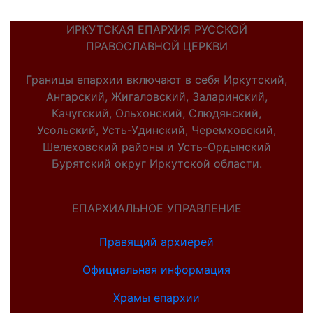
ИРКУТСКАЯ ЕПАРХИЯ РУССКОЙ
ПРАВОСЛАВНОЙ ЦЕРКВИ
Границы епархии включают в себя Иркутский,
Ангарский, Жигаловский, Заларинский,
Качугский, Ольхонский, Слюдянский,
Усольский, Усть-Удинский, Черемховский,
Шелеховский районы и Усть-Ордынский
Бурятский округ Иркутской области.
ЕПАРХИАЛЬНОЕ УПРАВЛЕНИЕ
Правящий архиерей
Официальная информация
Храмы епархии