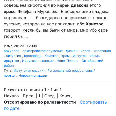
совершена хиротония во иереи
диакон
а этого
храм
а Феофана Мурашева. В воскресенье владыка
порадовал ... ... благодарно воспринимать всякое
хуление, которое на нас приходит, ибо
Христос
говорит: «если бы вы были от мира, мир убо свое
любил бы,...
Изменен: 23.11.2009
архиерей
,
архиерейское служение
,
диакон
,
иерей
,
хиротония
,
литургия
,
проповедь
,
Христос
,
храм
,
Иркутск
,
храмы
иркутска
,
Иркутская епархия
,
Ново-Ленино
,
Октябрьский
район
Путь:
Иркутская епархия. Региональный православный
портал
/
Новости епархии
Результаты поиска 1 - 1 из 1
Начало | Пред. |
1
| След. | Конец
Отсортировано по релевантности
|
Сортировать
по дате