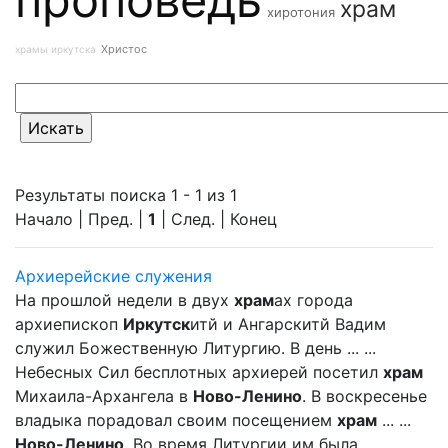
храм
хиротония
Христос
храмы иркутска
Результаты поиска 1 - 1 из 1
Начало | Пред. |
1
| След. | Конец
Архиерейские служения
На прошлой недели в двух
храм
ах города
архиепископ
Иркутск
итй и Ангарскитй Вадим
служил Божественную Литургию. В день ... ...
Небесных Сил бесплотных архиерей посетил
храм
Михаила-Архангела в
Ново-Ленино
. В воскресенье
владыка порадовал своим посещением
храм
... ...
Ново-Ленино
. Во время Литургии им была