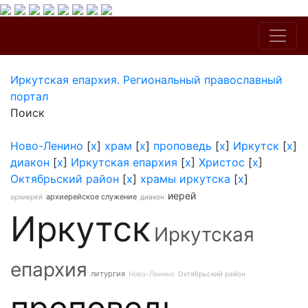
Иркутская епархия. Региональный православный
портал
Поиск
Ново-Ленино
[
x
]
храм
[
x
]
проповедь
[
x
]
Иркутск
[
x
]
диакон
[
x
]
Иркутская епархия
[
x
]
Христос
[
x
]
Октябрьский район
[
x
]
храмы иркутска
[
x
]
иерей
архиерейское служение
архиерей
диакон
Иркутск
Иркутская
епархия
литургия
Ново-Ленино
Октябрьский район
проповедь