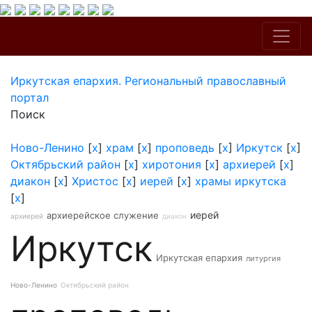
Иркутская епархия. Региональный православный
портал
Поиск
Ново-Ленино
[
x
]
храм
[
x
]
проповедь
[
x
]
Иркутск
[
x
]
Октябрьский район
[
x
]
хиротония
[
x
]
архиерей
[
x
]
диакон
[
x
]
Христос
[
x
]
иерей
[
x
]
храмы иркутска
[
x
]
иерей
архиерейское служение
архиерей
диакон
Иркутск
Иркутская епархия
литургия
Ново-Ленино
Октябрьский район