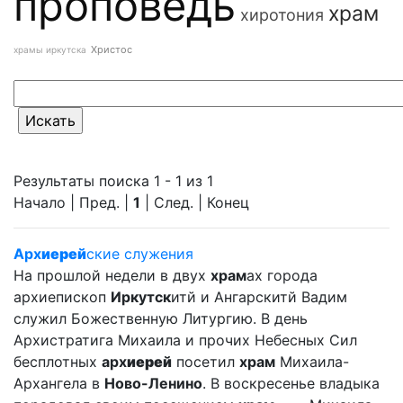
проповедь
храм
хиротония
Христос
храмы иркутска
Результаты поиска 1 - 1 из 1
Начало | Пред. |
1
| След. | Конец
Арх
иерей
ские служения
На прошлой недели в двух
храм
ах города
архиепископ
Иркутск
итй и Ангарскитй Вадим
служил Божественную Литургию. В день
Архистратига Михаила и прочих Небесных Сил
бесплотных
арх
иерей
посетил
храм
Михаила-
Архангела в
Ново-Ленино
. В воскресенье владыка