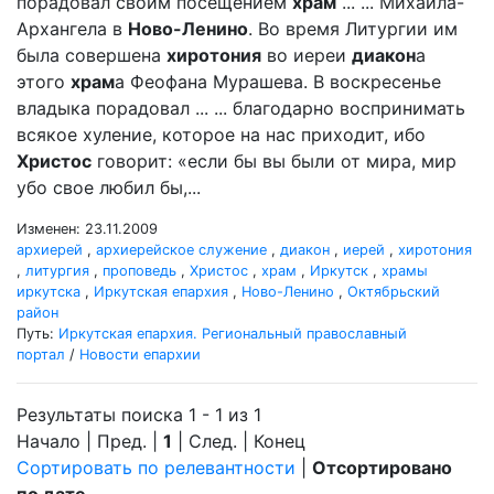
порадовал своим посещением
храм
... ... Михаила-
Архангела в
Ново-Ленино
. Во время Литургии им
была совершена
хиротония
во иереи
диакон
а
этого
храм
а Феофана Мурашева. В воскресенье
владыка порадовал ... ... благодарно воспринимать
всякое хуление, которое на нас приходит, ибо
Христос
говорит: «если бы вы были от мира, мир
убо свое любил бы,...
Изменен: 23.11.2009
архиерей
,
архиерейское служение
,
диакон
,
иерей
,
хиротония
,
литургия
,
проповедь
,
Христос
,
храм
,
Иркутск
,
храмы
иркутска
,
Иркутская епархия
,
Ново-Ленино
,
Октябрьский
район
Путь:
Иркутская епархия. Региональный православный
портал
/
Новости епархии
Результаты поиска 1 - 1 из 1
Начало | Пред. |
1
| След. | Конец
Сортировать по релевантности
|
Отсортировано