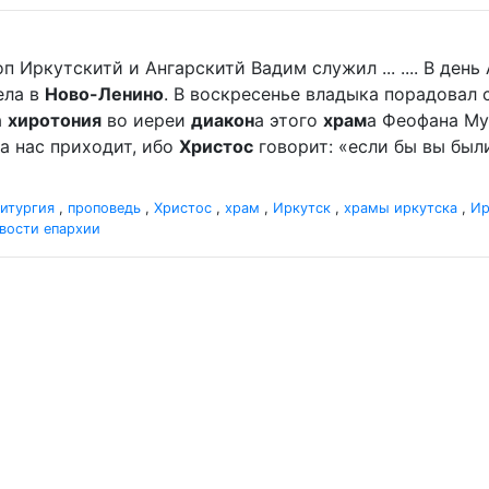
п Иркутскитй и Ангарскитй Вадим служил ... .... В де
ела в
Ново-Ленино
. В воскресенье владыка порадова
а
хиротония
во иереи
диакон
а этого
храм
а Феофана Мур
а нас приходит, ибо
Христос
говорит: «если бы вы были
итургия
,
проповедь
,
Христос
,
храм
,
Иркутск
,
храмы иркутска
,
Ир
вости епархии