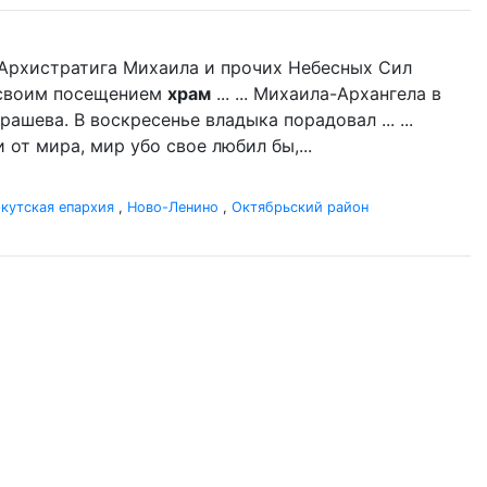
нь Архистратига Михаила и прочих Небесных Сил
л своим посещением
храм
... ... Михаила-Архангела в
ашева. В воскресенье владыка порадовал ... ...
 от мира, мир убо свое любил бы,...
кутская епархия
,
Ново-Ленино
,
Октябрьский район