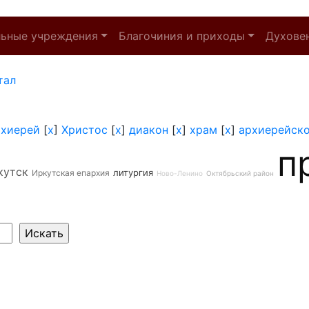
льные учреждения
Благочиния и приходы
Духове
тал
рхиерей
[
x
]
Христос
[
x
]
диакон
[
x
]
храм
[
x
]
архиерейск
п
кутск
литургия
Иркутская епархия
Ново-Ленино
Октябрьский район