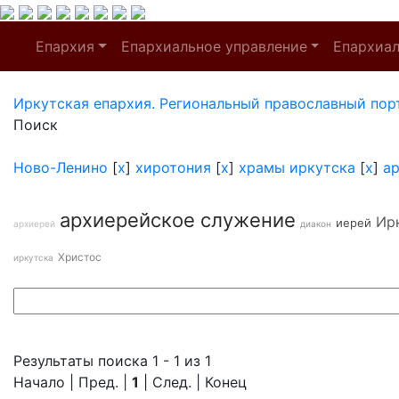
Епархия
Епархиальное управление
Епархиа
Иркутская епархия. Региональный православный пор
Поиск
Ново-Ленино
[
x
]
хиротония
[
x
]
храмы иркутска
[
x
]
а
архиерейское служение
Ир
иерей
архиерей
диакон
Христос
иркутска
Результаты поиска 1 - 1 из 1
Начало | Пред. |
1
| След. | Конец