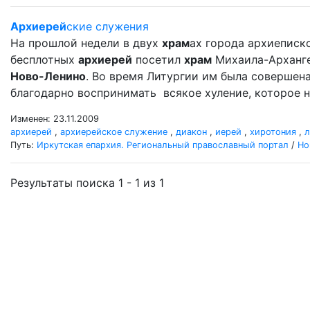
Архиерей
ские служения
На прошлой недели в двух
храм
ах города архиеписко
бесплотных
архиерей
посетил
храм
Михаила-Арханг
Ново-Ленино
. Во время Литургии им была совершен
благодарно воспринимать всякое хуление, которое н
Изменен: 23.11.2009
архиерей
,
архиерейское служение
,
диакон
,
иерей
,
хиротония
,
л
Путь:
Иркутская епархия. Региональный православный портал
/
Но
Результаты поиска 1 - 1 из 1