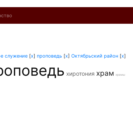
нство
ое служение
[
x
]
проповедь
[
x
]
Октябрьский район
[
x
]
роповедь
храм
хиротония
храмы