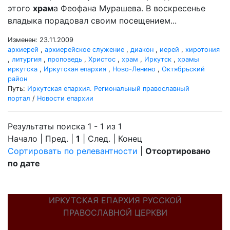
этого
храм
а Феофана Мурашева. В воскресенье
владыка порадовал своим посещением...
Изменен: 23.11.2009
архиерей
,
архиерейское служение
,
диакон
,
иерей
,
хиротония
,
литургия
,
проповедь
,
Христос
,
храм
,
Иркутск
,
храмы
иркутска
,
Иркутская епархия
,
Ново-Ленино
,
Октябрьский
район
Путь:
Иркутская епархия. Региональный православный
портал
/
Новости епархии
Результаты поиска 1 - 1 из 1
Начало | Пред. |
1
| След. | Конец
Сортировать по релевантности
|
Отсортировано
по дате
ИРКУТСКАЯ ЕПАРХИЯ РУССКОЙ
ПРАВОСЛАВНОЙ ЦЕРКВИ