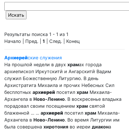
Результаты поиска 1 - 1 из 1
Начало | Пред. |
1
| След. | Конец
Арх
иерей
ские служения
На прошлой недели в двух
храм
ах города
архиепископ Иркутскитй и Ангарскитй Вадим
служил Божественную Литургию. В день
Архистратига Михаила и прочих Небесных Сил
бесплотных
арх
иерей
посетил
храм
Михаила-
Архангела в
Ново-Ленино
. В воскресенье владыка
порадовал своим посещением
храм
святой
блаженной ... ...
арх
иерей
посетил
храм
Михаила-
Архангела в
Ново-Ленино
. Во время Литургии им
была совершена
хиротония
во иереи
диакон
а