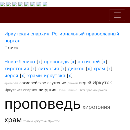
Иркутская епархия. Региональный православный
портал
Поиск
Ново-Ленино
[
x
]
проповедь
[
x
]
архиерей
[
x
]
хиротония
[
x
]
литургия
[
x
]
диакон
[
x
]
храм
[
x
]
иерей
[
x
]
храмы иркутска
[
x
]
Иркутск
иерей
архиерейское служение
архиерей
диакон
литургия
Иркутская епархия
Ново-Ленино
Октябрьский район
проповедь
хиротония
храм
храмы иркутска
Христос