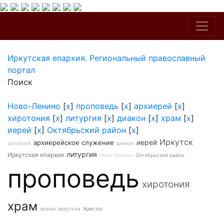
Иркутская епархия. Региональный православный
портал
Поиск
Ново-Ленино
[
x
]
проповедь
[
x
]
архиерей
[
x
]
хиротония
[
x
]
литургия
[
x
]
диакон
[
x
]
храм
[
x
]
иерей
[
x
]
Октябрьский район
[
x
]
Иркутск
иерей
архиерейское служение
архиерей
диакон
литургия
Иркутская епархия
Ново-Ленино
Октябрьский район
проповедь
хиротония
храм
храмы иркутска
Христос