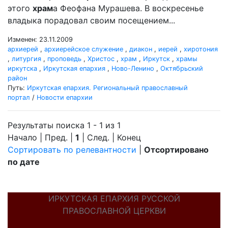
этого
храм
а Феофана Мурашева. В воскресенье
владыка порадовал своим посещением...
Изменен: 23.11.2009
архиерей
,
архиерейское служение
,
диакон
,
иерей
,
хиротония
,
литургия
,
проповедь
,
Христос
,
храм
,
Иркутск
,
храмы
иркутска
,
Иркутская епархия
,
Ново-Ленино
,
Октябрьский
район
Путь:
Иркутская епархия. Региональный православный
портал
/
Новости епархии
Результаты поиска 1 - 1 из 1
Начало | Пред. |
1
| След. | Конец
Сортировать по релевантности
|
Отсортировано
по дате
ИРКУТСКАЯ ЕПАРХИЯ РУССКОЙ
ПРАВОСЛАВНОЙ ЦЕРКВИ