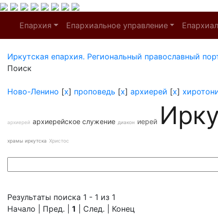
Епархия
Епархиальное управление
Епархиа
Иркутская епархия. Региональный православный пор
Поиск
Ново-Ленино
[
x
]
проповедь
[
x
]
архиерей
[
x
]
хиротон
Ирку
архиерейское служение
иерей
архиерей
диакон
храмы иркутска
Христос
Результаты поиска 1 - 1 из 1
Начало | Пред. |
1
| След. | Конец