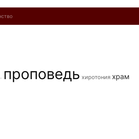
нство
проповедь
храм
хиротония
он