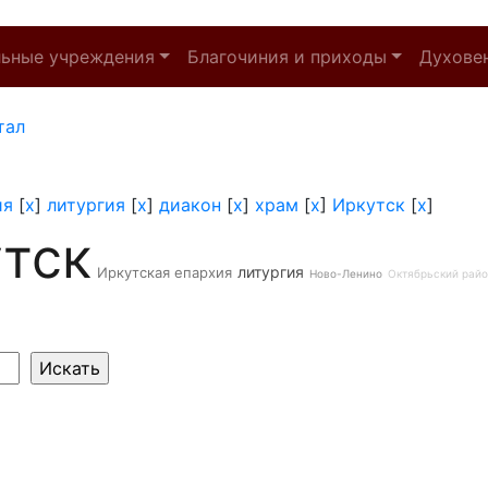
льные учреждения
Благочиния и приходы
Духове
тал
ия
[
x
]
литургия
[
x
]
диакон
[
x
]
храм
[
x
]
Иркутск
[
x
]
тск
литургия
Иркутская епархия
Ново-Ленино
Октябрьский рай