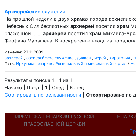
Архиерей
ские служения
На прошлой недели в двух
храм
ах города архиеписк
Небесных Сил бесплотных
архиерей
посетил
храм
Ми
блаженной ... ...
архиерей
посетил
храм
Михаила-Арх
Феофана Мурашева. В воскресенье владыка порадова
Изменен: 23.11.2009
архиерей
,
архиерейское служение
,
диакон
,
иерей
,
хиротония
,
л
Путь:
Иркутская епархия. Региональный православный портал
/
Но
Результаты поиска 1 - 1 из 1
Начало | Пред. |
1
| След. | Конец
Сортировать по релевантности
|
Отсортировано по 
ИРКУТСКАЯ ЕПАРХИЯ РУССКОЙ
ЕПАРХ
ПРАВОСЛАВНОЙ ЦЕРКВИ
Пр