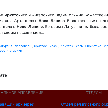
оп
Иркутск
итй и Ангарскитй Вадим служил Божественн
хаила-Архангела в
Ново-Ленино
. В воскресенье вла
ангела в
Ново-Ленино
. Во время Литургии им была со
л своим посещением...
итургия
,
проповедь
,
Христос
,
храм
,
Иркутск
,
храмы иркутска
,
Ир
вости епархии
дате
ИАЛЬНОЕ УПРАВЛЕНИЕ
ОТДЕЛЫ
авящий архиерей
Отдел религиозного об