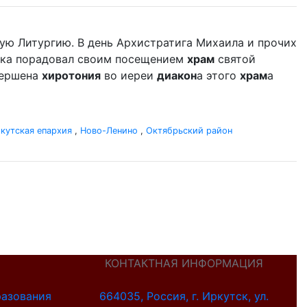
ую Литургию. В день Архистратига Михаила и прочих
дыка порадовал своим посещением
храм
святой
вершена
хиротония
во иереи
диакон
а этого
храм
а
кутская епархия
,
Ново-Ленино
,
Октябрьский район
КОНТАКТНАЯ ИНФОРМАЦИЯ
разования
664035, Россия, г. Иркутск, ул.