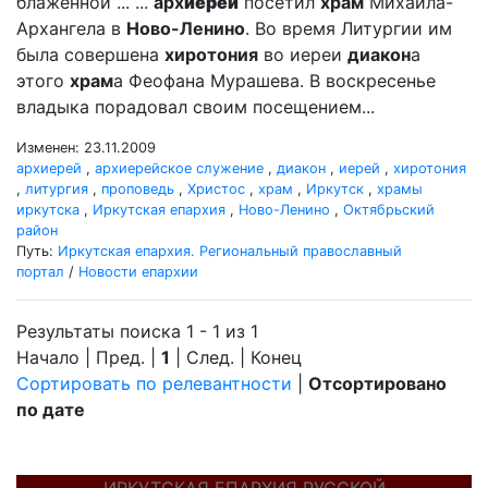
блаженной ... ...
арх
иерей
посетил
храм
Михаила-
Архангела в
Ново-Ленино
. Во время Литургии им
была совершена
хиротония
во иереи
диакон
а
этого
храм
а Феофана Мурашева. В воскресенье
владыка порадовал своим посещением...
Изменен: 23.11.2009
архиерей
,
архиерейское служение
,
диакон
,
иерей
,
хиротония
,
литургия
,
проповедь
,
Христос
,
храм
,
Иркутск
,
храмы
иркутска
,
Иркутская епархия
,
Ново-Ленино
,
Октябрьский
район
Путь:
Иркутская епархия. Региональный православный
портал
/
Новости епархии
Результаты поиска 1 - 1 из 1
Начало | Пред. |
1
| След. | Конец
Сортировать по релевантности
|
Отсортировано
по дате