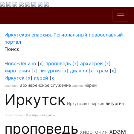
Иркутская епархия. Региональный православный
портал
Поиск
Ново-Ленино
[
x
]
проповедь
[
x
]
архиерей
[
x
]
хиротония
[
x
]
литургия
[
x
]
диакон
[
x
]
храм
[
x
]
Иркутск
[
x
]
иерей
[
x
]
архиерейское служение
иерей
архиерей
диакон
Иркутск
литургия
Иркутская епархия
Ново-Ленино
Октябрьский район
проповедь
храм
хиротония