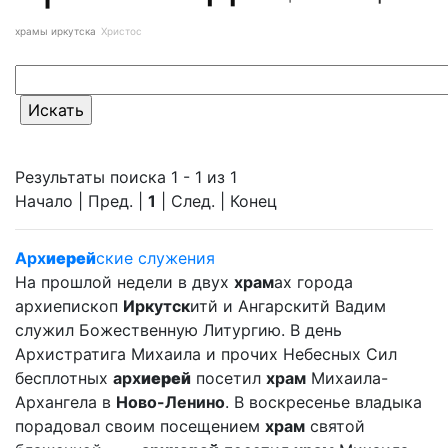
храмы иркутска
Христос
Результаты поиска 1 - 1 из 1
Начало | Пред. |
1
| След. | Конец
Арх
иерей
ские служения
На прошлой недели в двух
храм
ах города
архиепископ
Иркутск
итй и Ангарскитй Вадим
служил Божественную Литургию. В день
Архистратига Михаила и прочих Небесных Сил
бесплотных
арх
иерей
посетил
храм
Михаила-
Архангела в
Ново-Ленино
. В воскресенье владыка
порадовал своим посещением
храм
святой