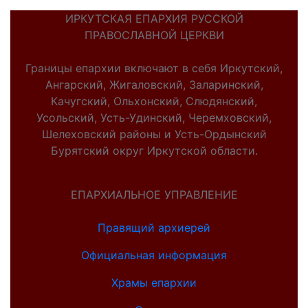
ИРКУТСКАЯ ЕПАРХИЯ РУССКОЙ
ПРАВОСЛАВНОЙ ЦЕРКВИ
Границы епархии включают в себя Иркутский,
Ангарский, Жигаловский, Заларинский,
Качугский, Ольхонский, Слюдянский,
Усольский, Усть-Удинский, Черемховский,
Шелеховский районы и Усть-Ордынский
Бурятский округ Иркутской области.
ЕПАРХИАЛЬНОЕ УПРАВЛЕНИЕ
Правящий архиерей
Официальная информация
Храмы епархии