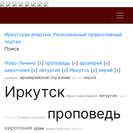
Иркутская епархия. Региональный православный
портал
Поиск
Ново-Ленино
[
x
]
проповедь
[
x
]
архиерей
[
x
]
хиротония
[
x
]
литургия
[
x
]
Иркутск
[
x
]
иерей
[
x
]
архиерейское служение
иерей
архиерей
диакон
Иркутск
литургия
Иркутская епархия
Ново-
проповедь
Ленино
Октябрьский район
хиротония
храм
храмы иркутска
Христос