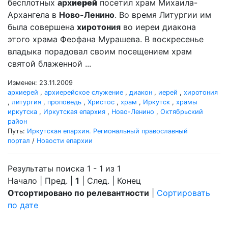
бесплотных
арх
иерей
посетил храм Михаила-
Архангела в
Ново-Ленино
. Во время Литургии им
была совершена
хиротония
во иереи диакона
этого храма Феофана Мурашева. В воскресенье
владыка порадовал своим посещением храм
святой блаженной ...
Изменен: 23.11.2009
архиерей
,
архиерейское служение
,
диакон
,
иерей
,
хиротония
,
литургия
,
проповедь
,
Христос
,
храм
,
Иркутск
,
храмы
иркутска
,
Иркутская епархия
,
Ново-Ленино
,
Октябрьский
район
Путь:
Иркутская епархия. Региональный православный
портал
/
Новости епархии
Результаты поиска 1 - 1 из 1
Начало | Пред. |
1
| След. | Конец
Отсортировано по релевантности
|
Сортировать
по дате