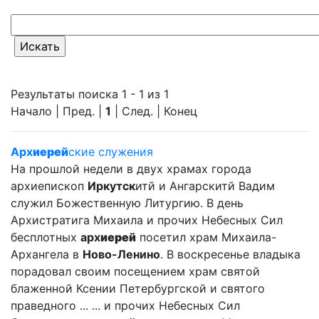
Результаты поиска 1 - 1 из 1
Начало | Пред. |
1
| След. | Конец
Арх
иерей
ские служения
На прошлой недели в двух храмах города
архиепископ
Иркутск
итй и Ангарскитй Вадим
служил Божественную Литургию. В день
Архистратига Михаила и прочих Небесных Сил
бесплотных
арх
иерей
посетил храм Михаила-
Архангела в
Ново-Ленино
. В воскресенье владыка
порадовал своим посещением храм святой
блаженной Ксении Петербургской и святого
праведного ... ... и прочих Небесных Сил