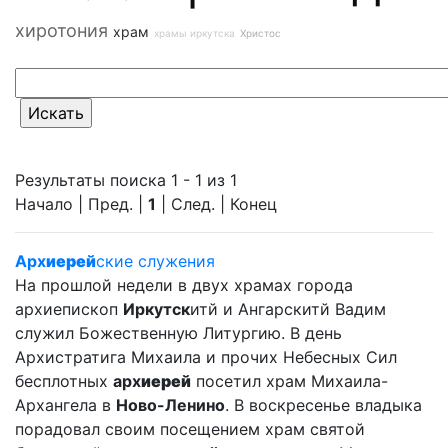
хиротония
храм
храмы иркутска
Христос
Результаты поиска 1 - 1 из 1
Начало | Пред. |
1
| След. | Конец
Арх
иерей
ские служения
На прошлой недели в двух храмах города
архиепископ
Иркутск
итй и Ангарскитй Вадим
служил Божественную Литургию. В день
Архистратига Михаила и прочих Небесных Сил
бесплотных
арх
иерей
посетил храм Михаила-
Архангела в
Ново-Ленино
. В воскресенье владыка
порадовал своим посещением храм святой