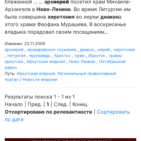
блаженной ... ...
арх
иерей
посетил храм Михаила-
Архангела в
Ново-Ленино
. Во время Литургии им
была совершена
хиротония
во иереи
диакон
а
этого храма Феофана Мурашева. В воскресенье
владыка порадовал своим посещением...
Изменен: 23.11.2009
архиерей
,
архиерейское служение
,
диакон
,
иерей
,
хиротония
,
литургия
,
проповедь
,
Христос
,
храм
,
Иркутск
,
храмы
иркутска
,
Иркутская епархия
,
Ново-Ленино
,
Октябрьский
район
Путь:
Иркутская епархия. Региональный православный
портал
/
Новости епархии
Результаты поиска 1 - 1 из 1
Начало | Пред. |
1
| След. | Конец
Отсортировано по релевантности
|
Сортировать
по дате