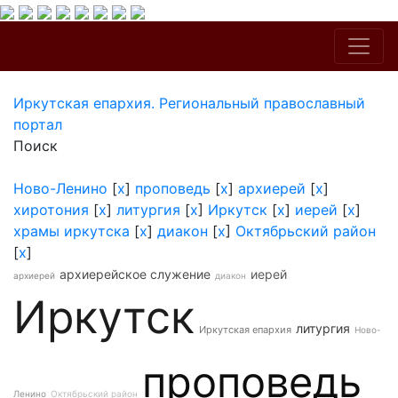
Иркутская епархия. Региональный православный
портал
Поиск
Ново-Ленино
[
x
]
проповедь
[
x
]
архиерей
[
x
]
хиротония
[
x
]
литургия
[
x
]
Иркутск
[
x
]
иерей
[
x
]
храмы иркутска
[
x
]
диакон
[
x
]
Октябрьский район
[
x
]
архиерейское служение
иерей
архиерей
диакон
Иркутск
литургия
Иркутская епархия
Ново-
проповедь
Ленино
Октябрьский район