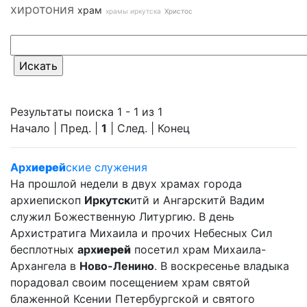
хиротония
храм
храмы иркутска
Христос
Результаты поиска 1 - 1 из 1
Начало | Пред. |
1
| След. | Конец
Арх
иерей
ские служения
На прошлой недели в двух храмах города
архиепископ
Иркутск
итй и Ангарскитй Вадим
служил Божественную Литургию. В день
Архистратига Михаила и прочих Небесных Сил
бесплотных
арх
иерей
посетил храм Михаила-
Архангела в
Ново-Ленино
. В воскресенье владыка
порадовал своим посещением храм святой
блаженной Ксении Петербургской и святого