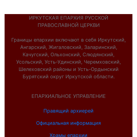
ИРКУТСКАЯ ЕПАРХИЯ РУССКОЙ
ПРАВОСЛАВНОЙ ЦЕРКВИ
Границы епархии включают в себя Иркутский,
Ангарский, Жигаловский, Заларинский,
Качугский, Ольхонский, Слюдянский,
Усольский, Усть-Удинский, Черемховский,
Шелеховский районы и Усть-Ордынский
Бурятский округ Иркутской области.
ЕПАРХИАЛЬНОЕ УПРАВЛЕНИЕ
Правящий архиерей
Официальная информация
Храмы епархии