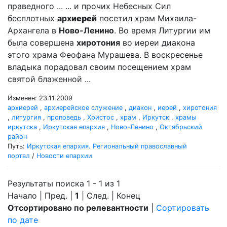
праведного ... ... и прочих Небесных Сил
бесплотных
арх
иерей
посетил храм Михаила-
Архангела в
Ново-Ленино
. Во время Литургии им
была совершена
хиротония
во иереи диакона
этого храма Феофана Мурашева. В воскресенье
владыка порадовал своим посещением храм
святой блаженной ...
Изменен: 23.11.2009
архиерей
,
архиерейское служение
,
диакон
,
иерей
,
хиротония
,
литургия
,
проповедь
,
Христос
,
храм
,
Иркутск
,
храмы
иркутска
,
Иркутская епархия
,
Ново-Ленино
,
Октябрьский
район
Путь:
Иркутская епархия. Региональный православный
портал
/
Новости епархии
Результаты поиска 1 - 1 из 1
Начало | Пред. |
1
| След. | Конец
Отсортировано по релевантности
|
Сортировать
по дате