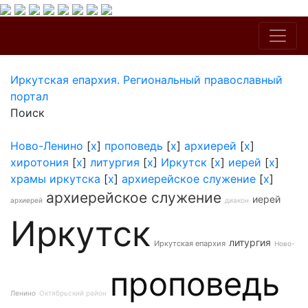
Иркутская епархия. Региональный православный
портал
Поиск
Ново-Ленино
[
x
]
проповедь
[
x
]
архиерей
[
x
]
хиротония
[
x
]
литургия
[
x
]
Иркутск
[
x
]
иерей
[
x
]
храмы иркутска
[
x
]
архиерейское служение
[
x
]
архиерейское служение
иерей
архиерей
диакон
Иркутск
литургия
Иркутская епархия
Ново-
проповедь
Ленино
Октябрьский район