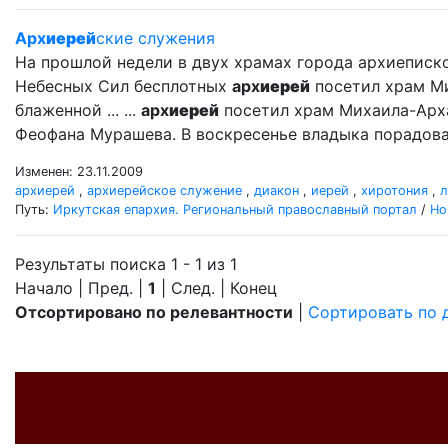
Арх
иерей
ские служения
На прошлой недели в двух храмах города архиеписк
Небесных Сил бесплотных
арх
иерей
посетил храм М
блаженной ... ...
арх
иерей
посетил храм Михаила-Арх
Феофана Мурашева. В воскресенье владыка порадова
Изменен: 23.11.2009
архиерей
,
архиерейское служение
,
диакон
,
иерей
,
хиротония
,
л
Путь:
Иркутская епархия. Региональный православный портал
/
Но
Результаты поиска 1 - 1 из 1
Начало | Пред. |
1
| След. | Конец
Отсортировано по релевантности
|
Сортировать по 