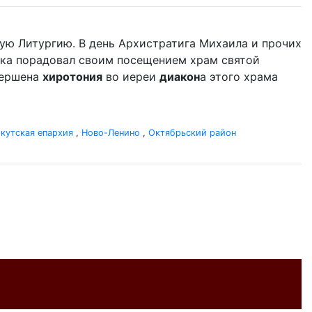
ую Литургию. В день Архистратига Михаила и прочих
ыка порадовал своим посещением храм святой
вершена
хиротония
во иереи
диакон
а этого храма
кутская епархия
,
Ново-Ленино
,
Октябрьский район