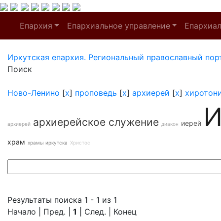
Епархия
Епархиальное управление
Епархиа
Иркутская епархия. Региональный православный пор
Поиск
Ново-Ленино
[
x
]
проповедь
[
x
]
архиерей
[
x
]
хиротон
И
архиерейское служение
иерей
архиерей
диакон
храм
храмы иркутска
Христос
Результаты поиска 1 - 1 из 1
Начало | Пред. |
1
| След. | Конец