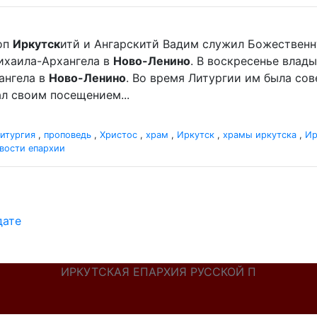
оп
Иркутск
итй и Ангарскитй Вадим служил Божественн
ихаила-Архангела в
Ново-Ленино
. В воскресенье влад
ангела в
Ново-Ленино
. Во время Литургии им была со
л своим посещением...
итургия
,
проповедь
,
Христос
,
храм
,
Иркутск
,
храмы иркутска
,
Ир
вости епархии
дате
ИРКУТСКАЯ ЕПАРХИЯ РУССКОЙ П