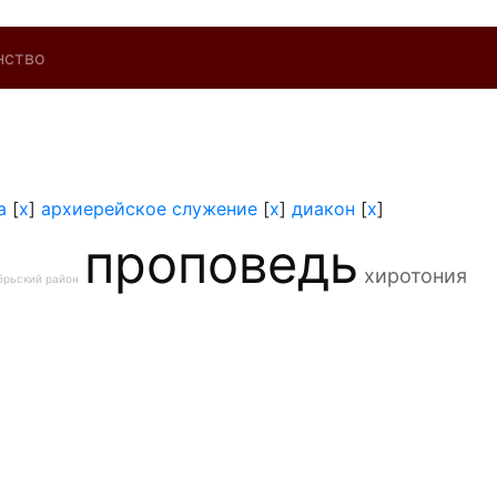
нство
а
[
x
]
архиерейское служение
[
x
]
диакон
[
x
]
проповедь
хиротония
брьский район