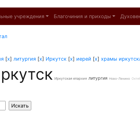
льные учреждения
Благочиния и приходы
Духове
тал
ия
[
x
]
литургия
[
x
]
Иркутск
[
x
]
иерей
[
x
]
храмы иркутск
ркутск
литургия
Иркутская епархия
Ново-Ленино
Октя