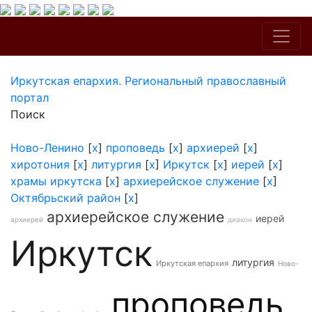
Иркутская епархия. Региональный православный
портал
Поиск
Ново-Ленино
[
x
]
проповедь
[
x
]
архиерей
[
x
]
хиротония
[
x
]
литургия
[
x
]
Иркутск
[
x
]
иерей
[
x
]
храмы иркутска
[
x
]
архиерейское служение
[
x
]
Октябрьский район
[
x
]
архиерейское служение
иерей
архиерей
диакон
Иркутск
литургия
Иркутская епархия
Ново-
проповедь