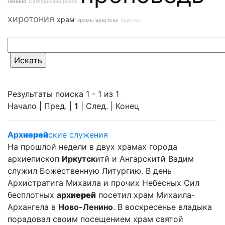
Ленино
Октябрьский район
хиротония
храм
храмы иркутска
Христос
Результаты поиска 1 - 1 из 1
Начало | Пред. |
1
| След. | Конец
Арх
иерей
ские служения
На прошлой недели в двух храмах города
архиепископ
Иркутск
итй и Ангарскитй Вадим
служил Божественную Литургию. В день
Архистратига Михаила и прочих Небесных Сил
бесплотных
арх
иерей
посетил храм Михаила-
Архангела в
Ново-Ленино
. В воскресенье владыка
порадовал своим посещением храм святой