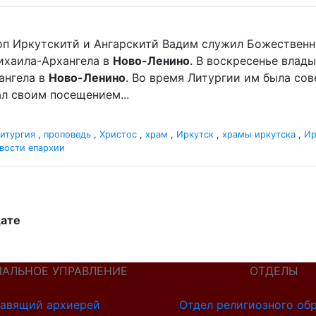
оп Иркутскитй и Ангарскитй Вадим служил Божественн
хаила-Архангела в
Ново-Ленино
. В воскресенье вла
ангела в
Ново-Ленино
. Во время Литургии им была со
л своим посещением...
итургия
,
проповедь
,
Христос
,
храм
,
Иркутск
,
храмы иркутска
,
Ир
вости епархии
дате
ИАЛЬНОЕ УПРАВЛЕНИЕ
ОТДЕЛЫ
авящий архиерей
Отдел религиозного об