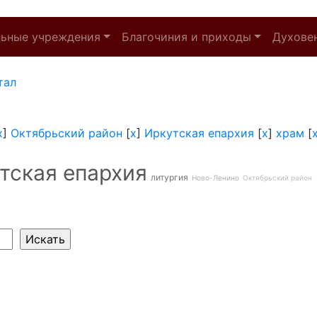
льные учреждения
Благочиния и приходы
Духове
тал
x
]
Октябрьский район
[
x
]
Иркутская епархия
[
x
]
храм
[
тская епархия
литургия
Ново-Ленино
Октябрьский район