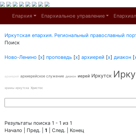
Епархия
Епархиальное управление
Епархиа
Иркутская епархия. Региональный православный пор
Поиск
Ново-Ленино
[
x
]
проповедь
[
x
]
архиерей
[
x
]
диакон
[
Ирку
Иркутск
иерей
архиерейское служение
архиерей
диакон
храмы иркутска
Христос
Результаты поиска 1 - 1 из 1
Начало | Пред. |
1
| След. | Конец