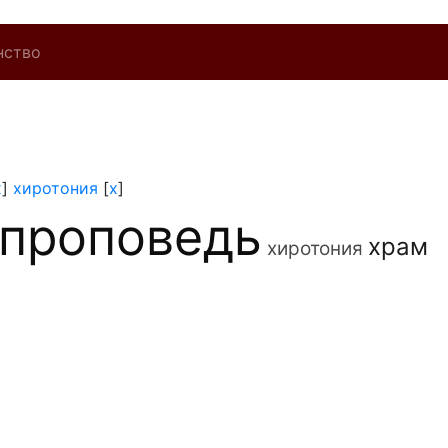
нство
x
]
хиротония
[
x
]
проповедь
храм
хиротония