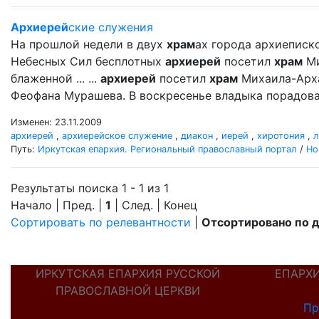
Архиерей
ские служения
На прошлой недели в двух
храм
ах города архиеписк
Небесных Сил бесплотных
архиерей
посетил
храм
Ми
блаженной ... ...
архиерей
посетил
храм
Михаила-Арх
Феофана Мурашева. В воскресенье владыка порадова
Изменен: 23.11.2009
архиерей
,
архиерейское служение
,
диакон
,
иерей
,
хиротония
,
л
Путь:
Иркутская епархия. Региональный православный портал
/
Но
Результаты поиска 1 - 1 из 1
Начало | Пред. |
1
| След. | Конец
Сортировать по релевантности
|
Отсортировано по 
ИРКУТСКАЯ ЕПАРХИЯ РУССКОЙ
ЕПАРХ
ПРАВОСЛАВНОЙ ЦЕРКВИ
Пр