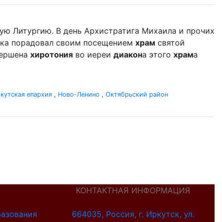
ую Литургию. В день Архистратига Михаила и прочих
дыка порадовал своим посещением
храм
святой
вершена
хиротония
во иереи
диакон
а этого
храм
а
кутская епархия
,
Ново-Ленино
,
Октябрьский район
КОНТАКТНАЯ ИНФОРМАЦИЯ
разования
664035, Россия, г. Иркутск, ул.