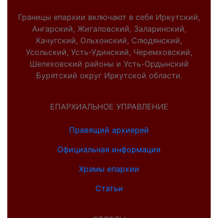
Границы епархии включают в себя Иркутский,
Ангарский, Жигаловский, Заларинский,
Качугский, Ольхонский, Слюдянский,
Усольский, Усть-Удинский, Черемховский,
Шелеховский районы и Усть-Ордынский
Бурятский округ Иркутской области.
ЕПАРХИАЛЬНОЕ УПРАВЛЕНИЕ
Правящий архиерей
Официальная информация
Храмы епархии
Статьи