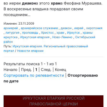
во иереи
диакон
а этого
храм
а Феофана Мурашева.
В воскресенье владыка порадовал своим
посещением...
Изменен: 23.11.2009
архиерей
,
архиерейское служение
,
диакон
,
иерей
,
хиротония
,
литургия
,
проповедь
,
Христос
,
храм
,
Иркутск
,
храмы
иркутска
,
Иркутская епархия
,
Ново-Ленино
,
Октябрьский
район
Путь:
Иркутская епархия. Региональный православный
портал
/
Новости епархии
Результаты поиска 1 - 1 из 1
Начало | Пред. |
1
| След. | Конец
Сортировать по релевантности
|
Отсортировано
по дате
ИРКУТСКАЯ ЕПАРХИЯ РУССКОЙ
ПРАВОСЛАВНОЙ ЦЕРКВИ