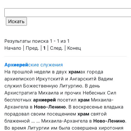
Результаты поиска 1 - 1 из 1
Начало | Пред. |
1
| След. | Конец
Арх
иерей
ские служения
На прошлой недели в двух
храм
ах города
архиепископ Иркутскитй и Ангарскитй Вадим
служил Божественную Литургию. В день
Архистратига Михаила и прочих Небесных Сил
бесплотных
арх
иерей
посетил
храм
Михаила-
Архангела в
Ново-Ленино
. В воскресенье владыка
порадовал своим посещением
храм
святой
блаженной ... ... Михаила-Архангела в
Ново-Ленино
.
Во время Литургии им была совершена хиротония