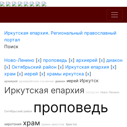
Иркутская епархия. Региональный православный
портал
Поиск
Ново-Ленино
[
x
]
проповедь
[
x
]
архиерей
[
x
]
диакон
[
x
]
Октябрьский район
[
x
]
Иркутская епархия
[
x
]
храм
[
x
]
иерей
[
x
]
храмы иркутска
[
x
]
Иркутск
иерей
архиерей
архиерейское служение
диакон
Иркутская епархия
литургия
Ново-Ленино
проповедь
Октябрьский район
храм
хиротония
храмы иркутска
Христос