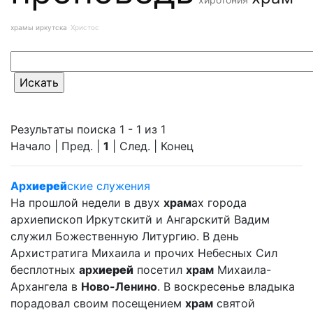
храмы иркутска
Христос
Результаты поиска 1 - 1 из 1
Начало | Пред. |
1
| След. | Конец
Арх
иерей
ские служения
На прошлой недели в двух
храм
ах города
архиепископ Иркутскитй и Ангарскитй Вадим
служил Божественную Литургию. В день
Архистратига Михаила и прочих Небесных Сил
бесплотных
арх
иерей
посетил
храм
Михаила-
Архангела в
Ново-Ленино
. В воскресенье владыка
порадовал своим посещением
храм
святой