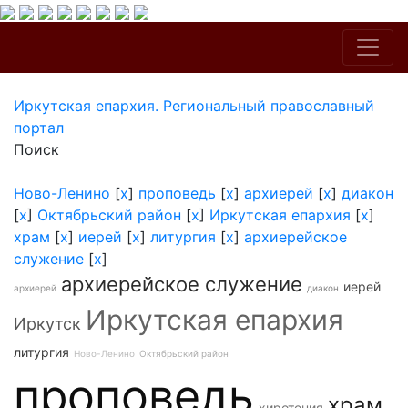
Иркутская епархия. Региональный православный
портал
Поиск
Ново-Ленино
[
x
]
проповедь
[
x
]
архиерей
[
x
]
диакон
[
x
]
Октябрьский район
[
x
]
Иркутская епархия
[
x
]
храм
[
x
]
иерей
[
x
]
литургия
[
x
]
архиерейское
служение
[
x
]
архиерейское служение
иерей
архиерей
диакон
Иркутская епархия
Иркутск
литургия
Ново-Ленино
Октябрьский район
проповедь
храм
хиротония