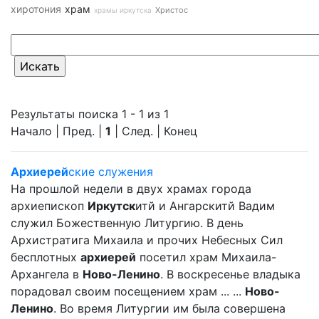
хиротония
храм
Христос
храмы иркутска
Результаты поиска 1 - 1 из 1
Начало | Пред. |
1
| След. | Конец
Архиерей
ские служения
На прошлой недели в двух храмах города
архиепископ
Иркутск
итй и Ангарскитй Вадим
служил Божественную Литургию. В день
Архистратига Михаила и прочих Небесных Сил
бесплотных
архиерей
посетил храм Михаила-
Архангела в
Ново-Ленино
. В воскресенье владыка
порадовал своим посещением храм ... ...
Ново-
Ленино
. Во время Литургии им была совершена