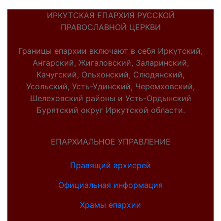
ИРКУТСКАЯ ЕПАРХИЯ РУССКОЙ
ПРАВОСЛАВНОЙ ЦЕРКВИ
Границы епархии включают в себя Иркутский,
Ангарский, Жигаловский, Заларинский,
Качугский, Ольхонский, Слюдянский,
Усольский, Усть-Удинский, Черемховский,
Шелеховский районы и Усть-Ордынский
Бурятский округ Иркутской области.
ЕПАРХИАЛЬНОЕ УПРАВЛЕНИЕ
Правящий архиерей
Официальная информация
Храмы епархии