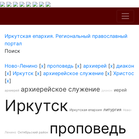
Иркутская епархия. Региональный православный
портал
Поиск
Ново-Ленино
[
x
]
проповедь
[
x
]
архиерей
[
x
]
диакон
[
x
]
Иркутск
[
x
]
архиерейское служение
[
x
]
Христос
[
x
]
архиерейское служение
иерей
архиерей
диакон
Иркутск
литургия
Иркутская епархия
Ново-
проповедь
Ленино
Октябрьский район