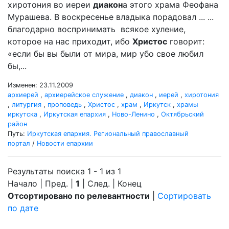
хиротония во иереи
диакон
а этого храма Феофана
Мурашева. В воскресенье владыка порадовал ... ...
благодарно воспринимать всякое хуление,
которое на нас приходит, ибо
Христос
говорит:
«если бы вы были от мира, мир убо свое любил
бы,...
Изменен: 23.11.2009
архиерей
,
архиерейское служение
,
диакон
,
иерей
,
хиротония
,
литургия
,
проповедь
,
Христос
,
храм
,
Иркутск
,
храмы
иркутска
,
Иркутская епархия
,
Ново-Ленино
,
Октябрьский
район
Путь:
Иркутская епархия. Региональный православный
портал
/
Новости епархии
Результаты поиска 1 - 1 из 1
Начало | Пред. |
1
| След. | Конец
Отсортировано по релевантности
|
Сортировать
по дате