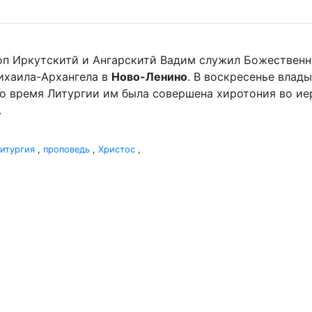
оп Иркутскитй и Ангарскитй Вадим служил Божественн
хаила-Архангела в
Ново-Ленино
. В воскресенье вла
Во время Литургии им была совершена хиротония во и
.
итургия
,
проповедь
,
Христос
,