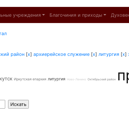
льные учреждения
Благочиния и приходы
Духове
тал
ский район
[
x
]
архиерейское служение
[
x
]
литургия
[
x
]
п
кутск
литургия
Иркутская епархия
Ново-Ленино
Октябрьский район