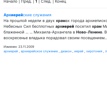
Начало | Пред. |
1
| След. | Конец
Арх
иерей
ские служения
На прошлой недели в двух
храм
ах города архиеписк
Небесных Сил бесплотных
арх
иерей
посетил
храм
Ми
блаженной ... ... Михаила-Архангела в
Ново-Ленино
. 
воскресенье владыка порадовал своим посещением..
Изменен: 23.11.2009
архиерей
,
архиерейское служение
,
диакон
,
иерей
,
хиротония
,
л