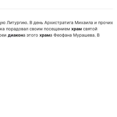
ую Литургию. В день Архистратига Михаила и прочих
дыка порадовал своим посещением
храм
святой
ереи
диакон
а этого
храм
а Феофана Мурашева. В