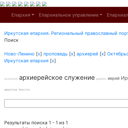
Епархия
Епархиальное управление
Епархиа
Иркутская епархия. Региональный православный пор
Поиск
Ново-Ленино
[
x
]
проповедь
[
x
]
архиерей
[
x
]
Октябрь
Иркутская епархия
[
x
]
архиерейское служение
Ир
иерей
архиерей
диакон
иркутска
Христос
Результаты поиска 1 - 1 из 1