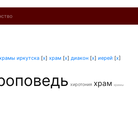
нство
храмы иркутска
[
x
]
храм
[
x
]
диакон
[
x
]
иерей
[
x
]
роповедь
храм
хиротония
храмы