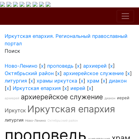
Иркутская епархия. Региональный православный
портал
Поиск
Ново-Ленино
[
x
]
проповедь
[
x
]
архиерей
[
x
]
Октябрьский район
[
x
]
архиерейское служение
[
x
]
литургия
[
x
]
храмы иркутска
[
x
]
храм
[
x
]
диакон
[
x
]
Иркутская епархия
[
x
]
иерей
[
x
]
архиерейское служение
иерей
архиерей
диакон
Иркутская епархия
Иркутск
литургия
Ново-Ленино
Октябрьский район
проповедь
храм
хиротония