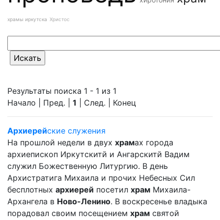
храмы иркутска
Христос
Результаты поиска 1 - 1 из 1
Начало | Пред. |
1
| След. | Конец
Архиерей
ские служения
На прошлой недели в двух
храм
ах города
архиепископ Иркутскитй и Ангарскитй Вадим
служил Божественную Литургию. В день
Архистратига Михаила и прочих Небесных Сил
бесплотных
архиерей
посетил
храм
Михаила-
Архангела в
Ново-Ленино
. В воскресенье владыка
порадовал своим посещением
храм
святой