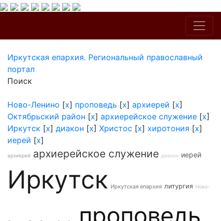
Иркутская епархия. Региональный православный
портал
Поиск
Ново-Ленино
[
x
]
проповедь
[
x
]
архиерей
[
x
]
Октябрьский район
[
x
]
архиерейское служение
[
x
]
Иркутск
[
x
]
диакон
[
x
]
Христос
[
x
]
хиротония
[
x
]
иерей
[
x
]
архиерейское служение
иерей
архиерей
диакон
Иркутск
литургия
Иркутская епархия
Ново-
проповедь