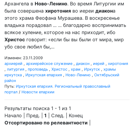
Архангела в
Ново-Ленино
. Во время Литургии им
была совершена
хиротония
во иереи
диакон
а
этого храма Феофана Мурашева. В воскресенье
владыка порадовал ... ... благодарно воспринимать
всякое хуление, которое на нас приходит, ибо
Христос
говорит: «если бы вы были от мира, мир
убо свое любил бы,...
Изменен: 23.11.2009
архиерей
,
архиерейское служение
,
диакон
,
иерей
,
хиротония
,
литургия
,
проповедь
,
Христос
,
храм
,
Иркутск
,
храмы
иркутска
,
Иркутская епархия
,
Ново-Ленино
,
Октябрьский
район
Путь:
Иркутская епархия. Региональный православный
портал
/
Новости епархии
Результаты поиска 1 - 1 из 1
Начало | Пред. |
1
| След. | Конец
Отсортировано по релевантности
|