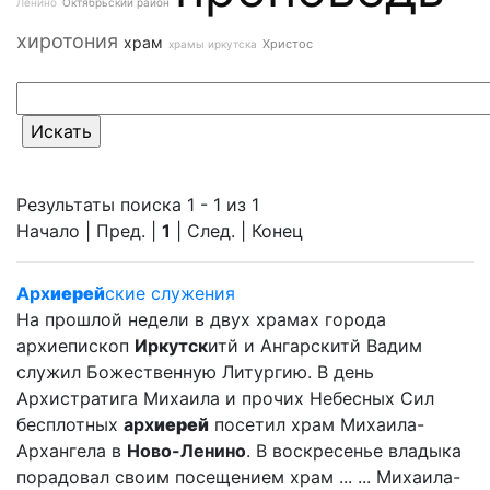
Ленино
Октябрьский район
хиротония
храм
Христос
храмы иркутска
Результаты поиска 1 - 1 из 1
Начало | Пред. |
1
| След. | Конец
Арх
иерей
ские служения
На прошлой недели в двух храмах города
архиепископ
Иркутск
итй и Ангарскитй Вадим
служил Божественную Литургию. В день
Архистратига Михаила и прочих Небесных Сил
бесплотных
арх
иерей
посетил храм Михаила-
Архангела в
Ново-Ленино
. В воскресенье владыка
порадовал своим посещением храм ... ... Михаила-