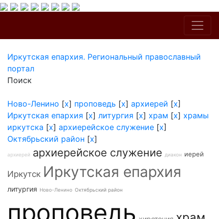
Иркутская епархия. Региональный православный
портал
Поиск
Ново-Ленино
[
x
]
проповедь
[
x
]
архиерей
[
x
]
Иркутская епархия
[
x
]
литургия
[
x
]
храм
[
x
]
храмы
иркутска
[
x
]
архиерейское служение
[
x
]
Октябрьский район
[
x
]
архиерейское служение
иерей
архиерей
диакон
Иркутская епархия
Иркутск
литургия
Ново-Ленино
Октябрьский район
проповедь
храм
хиротония