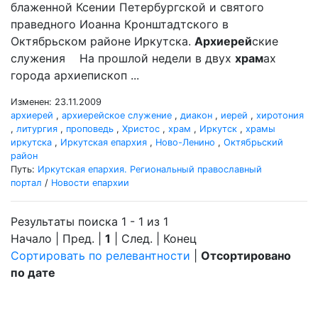
блаженной Ксении Петербургской и святого
праведного Иоанна Кронштадтского в
Октябрьском районе Иркутска.
Архиерей
ские
служения На прошлой недели в двух
храм
ах
города архиепископ ...
Изменен: 23.11.2009
архиерей
,
архиерейское служение
,
диакон
,
иерей
,
хиротония
,
литургия
,
проповедь
,
Христос
,
храм
,
Иркутск
,
храмы
иркутска
,
Иркутская епархия
,
Ново-Ленино
,
Октябрьский
район
Путь:
Иркутская епархия. Региональный православный
портал
/
Новости епархии
Результаты поиска 1 - 1 из 1
Начало | Пред. |
1
| След. | Конец
Сортировать по релевантности
|
Отсортировано
по дате