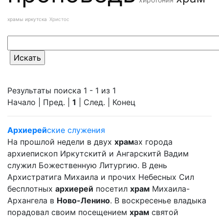
храмы иркутска
Христос
Результаты поиска 1 - 1 из 1
Начало | Пред. |
1
| След. | Конец
Архиерей
ские служения
На прошлой недели в двух
храм
ах города
архиепископ Иркутскитй и Ангарскитй Вадим
служил Божественную Литургию. В день
Архистратига Михаила и прочих Небесных Сил
бесплотных
архиерей
посетил
храм
Михаила-
Архангела в
Ново-Ленино
. В воскресенье владыка
порадовал своим посещением
храм
святой