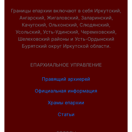
Границы епархии включают в себя Иркутский,
Ангарский, Жигаловский, Заларинский,
Качугский, Ольхонский, Слюдянский,
Усольский, Усть-Удинский, Черемховский,
Шелеховский районы и Усть-Ордынский
Бурятский округ Иркутской области.
ЕПАРХИАЛЬНОЕ УПРАВЛЕНИЕ
Правящий архиерей
Официальная информация
Храмы епархии
Статьи