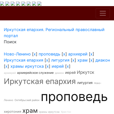
Иркутская епархия. Региональный православный
портал
Поиск
Ново-Ленино
[
x
]
проповедь
[
x
]
архиерей
[
x
]
Иркутская епархия
[
x
]
литургия
[
x
]
храм
[
x
]
диакон
[
x
]
храмы иркутска
[
x
]
иерей
[
x
]
Иркутск
иерей
архиерейское служение
архиерей
диакон
Иркутская епархия
литургия
Ново-
проповедь
Ленино
Октябрьский район
храм
хиротония
храмы иркутска
Христос