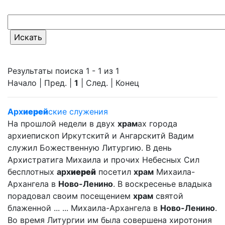
Результаты поиска 1 - 1 из 1
Начало | Пред. |
1
| След. | Конец
Арх
иерей
ские служения
На прошлой недели в двух
храм
ах города
архиепископ Иркутскитй и Ангарскитй Вадим
служил Божественную Литургию. В день
Архистратига Михаила и прочих Небесных Сил
бесплотных
арх
иерей
посетил
храм
Михаила-
Архангела в
Ново-Ленино
. В воскресенье владыка
порадовал своим посещением
храм
святой
блаженной ... ... Михаила-Архангела в
Ново-Ленино
.
Во время Литургии им была совершена хиротония