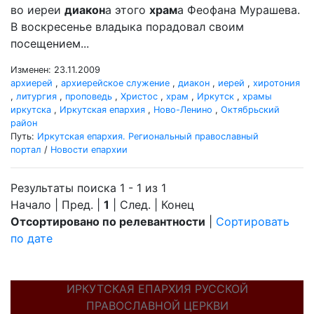
во иереи
диакон
а этого
храм
а Феофана Мурашева.
В воскресенье владыка порадовал своим
посещением...
Изменен: 23.11.2009
архиерей
,
архиерейское служение
,
диакон
,
иерей
,
хиротония
,
литургия
,
проповедь
,
Христос
,
храм
,
Иркутск
,
храмы
иркутска
,
Иркутская епархия
,
Ново-Ленино
,
Октябрьский
район
Путь:
Иркутская епархия. Региональный православный
портал
/
Новости епархии
Результаты поиска 1 - 1 из 1
Начало | Пред. |
1
| След. | Конец
Отсортировано по релевантности
|
Сортировать
по дате
ИРКУТСКАЯ ЕПАРХИЯ РУССКОЙ
ПРАВОСЛАВНОЙ ЦЕРКВИ