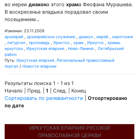
во иереи
диакон
а этого
храм
а Феофана Мурашева.
В воскресенье владыка порадовал своим
посещением...
Изменен: 23.11.2009
архиерей
,
архиерейское служение
,
диакон
,
иерей
,
хиротония
,
литургия
,
проповедь
,
Христос
,
храм
,
Иркутск
,
храмы
иркутска
,
Иркутская епархия
,
Ново-Ленино
,
Октябрьский
район
Путь:
Иркутская епархия. Региональный православный
портал
/
Новости епархии
Результаты поиска 1 - 1 из 1
Начало | Пред. |
1
| След. | Конец
Сортировать по релевантности
|
Отсортировано
по дате
ИРКУТСКАЯ ЕПАРХИЯ РУССКОЙ
ПРАВОСЛАВНОЙ ЦЕРКВИ