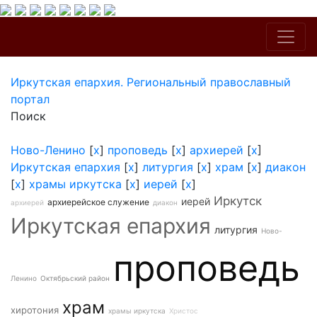
Иркутская епархия. Региональный православный
портал
Поиск
Ново-Ленино
[
x
]
проповедь
[
x
]
архиерей
[
x
]
Иркутская епархия
[
x
]
литургия
[
x
]
храм
[
x
]
диакон
[
x
]
храмы иркутска
[
x
]
иерей
[
x
]
Иркутск
иерей
архиерейское служение
архиерей
диакон
Иркутская епархия
литургия
Ново-
проповедь
Ленино
Октябрьский район
храм
хиротония
храмы иркутска
Христос