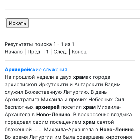
Результаты поиска 1 - 1 из 1
Начало | Пред. |
1
| След. | Конец
Арх
иерей
ские служения
На прошлой недели в двух
храм
ах города
архиепископ Иркутскитй и Ангарскитй Вадим
служил Божественную Литургию. В день
Архистратига Михаила и прочих Небесных Сил
бесплотных
арх
иерей
посетил
храм
Михаила-
Архангела в
Ново-Ленино
. В воскресенье владыка
порадовал своим посещением
храм
святой
блаженной ... ... Михаила-Архангела в
Ново-Ленино
.
Во время Литургии им была совершена хиротония