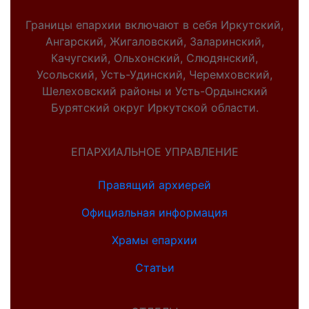
Границы епархии включают в себя Иркутский,
Ангарский, Жигаловский, Заларинский,
Качугский, Ольхонский, Слюдянский,
Усольский, Усть-Удинский, Черемховский,
Шелеховский районы и Усть-Ордынский
Бурятский округ Иркутской области.
ЕПАРХИАЛЬНОЕ УПРАВЛЕНИЕ
Правящий архиерей
Официальная информация
Храмы епархии
Статьи