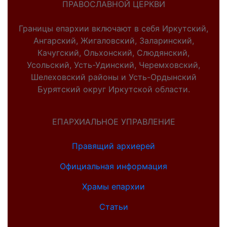
ПРАВОСЛАВНОЙ ЦЕРКВИ
Границы епархии включают в себя Иркутский,
Ангарский, Жигаловский, Заларинский,
Качугский, Ольхонский, Слюдянский,
Усольский, Усть-Удинский, Черемховский,
Шелеховский районы и Усть-Ордынский
Бурятский округ Иркутской области.
ЕПАРХИАЛЬНОЕ УПРАВЛЕНИЕ
Правящий архиерей
Официальная информация
Храмы епархии
Статьи