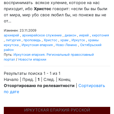
воспринимать всякое хуление, которое на нас
приходит, ибо
Христос
говорит: «если бы вы были
от мира, мир убо свое любил бы, но понеже вы не
от...
Изменен: 23.11.2009
архиерей
,
архиерейское служение
,
диакон
,
иерей
,
хиротония
,
литургия
,
проповедь
,
Христос
,
храм
,
Иркутск
,
храмы
иркутска
,
Иркутская епархия
,
Ново-Ленино
,
Октябрьский
район
Путь:
Иркутская епархия. Региональный православный
портал
/
Новости епархии
Результаты поиска 1 - 1 из 1
Начало | Пред. |
1
| След. | Конец
Отсортировано по релевантности
|
Сортировать
по дате
ИРКУТСКАЯ ЕПАРХИЯ РУССКОЙ