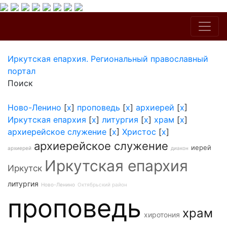
Иркутская епархия. Региональный православный
портал
Поиск
Ново-Ленино
[
x
]
проповедь
[
x
]
архиерей
[
x
]
Иркутская епархия
[
x
]
литургия
[
x
]
храм
[
x
]
архиерейское служение
[
x
]
Христос
[
x
]
архиерейское служение
иерей
архиерей
диакон
Иркутская епархия
Иркутск
литургия
Ново-Ленино
Октябрьский район
проповедь
храм
хиротония