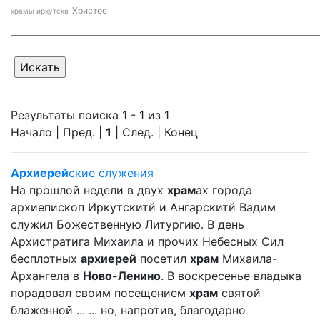
Христос
храмы иркутска
Результаты поиска 1 - 1 из 1
Начало | Пред. |
1
| След. | Конец
Архиерей
ские служения
На прошлой недели в двух
храм
ах города
архиепископ Иркутскитй и Ангарскитй Вадим
служил Божественную Литургию. В день
Архистратига Михаила и прочих Небесных Сил
бесплотных
архиерей
посетил
храм
Михаила-
Архангела в
Ново-Ленино
. В воскресенье владыка
порадовал своим посещением
храм
святой
блаженной ... ... но, напротив, благодарно