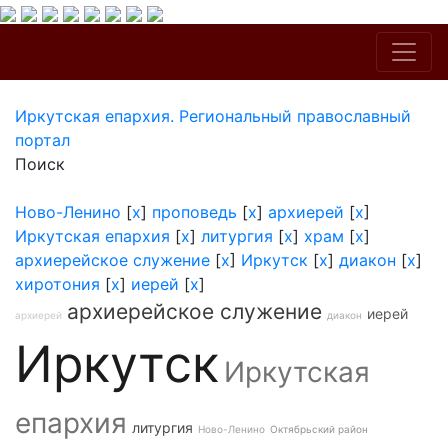
Иркутская епархия. Региональный православный
портал
Поиск
Ново-Ленино
[
x
]
проповедь
[
x
]
архиерей
[
x
]
Иркутская епархия
[
x
]
литургия
[
x
]
храм
[
x
]
архиерейское служение
[
x
]
Иркутск
[
x
]
диакон
[
x
]
хиротония
[
x
]
иерей
[
x
]
архиерейское служение
иерей
архиерей
диакон
Иркутск
Иркутская
епархия
литургия
Ново-Ленино
Октябрьский район