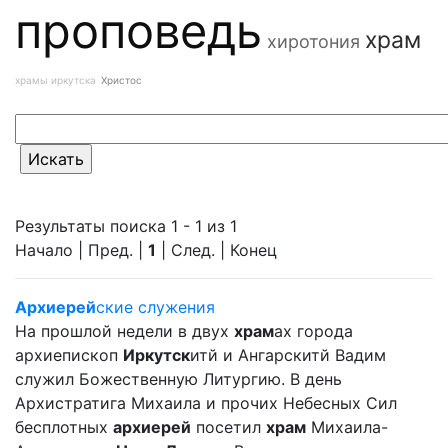
проповедь
храм
хиротония
храмы иркутска
Христос
Результаты поиска 1 - 1 из 1
Начало | Пред. |
1
| След. | Конец
Архиерей
ские служения
На прошлой недели в двух
храм
ах города
архиепископ
Иркутск
итй и Ангарскитй Вадим
служил Божественную Литургию. В день
Архистратига Михаила и прочих Небесных Сил
бесплотных
архиерей
посетил
храм
Михаила-