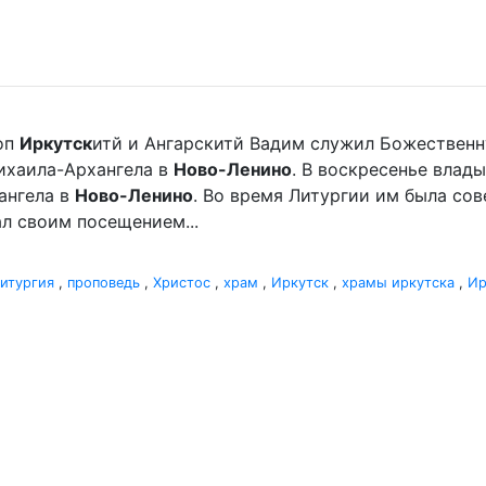
оп
Иркутск
итй и Ангарскитй Вадим служил Божественн
хаила-Архангела в
Ново-Ленино
. В воскресенье вла
ангела в
Ново-Ленино
. Во время Литургии им была со
л своим посещением...
итургия
,
проповедь
,
Христос
,
храм
,
Иркутск
,
храмы иркутска
,
Ир