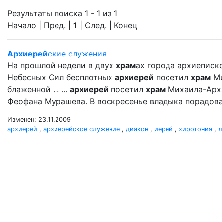
Результаты поиска 1 - 1 из 1
Начало | Пред. |
1
| След. | Конец
Архиерей
ские служения
На прошлой недели в двух
храм
ах города архиеписк
Небесных Сил бесплотных
архиерей
посетил
храм
Ми
блаженной ... ...
архиерей
посетил
храм
Михаила-Арх
Феофана Мурашева. В воскресенье владыка порадова
Изменен: 23.11.2009
архиерей
,
архиерейское служение
,
диакон
,
иерей
,
хиротония
,
л