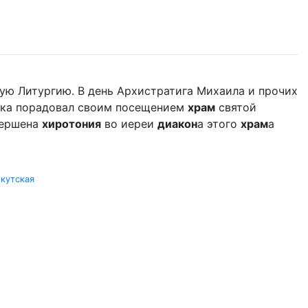
ую Литургию. В день Архистратига Михаила и прочих
дыка порадовал своим посещением
храм
святой
вершена
хиротония
во иереи
диакон
а этого
храм
а
кутская