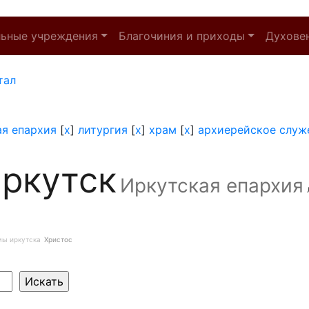
льные учреждения
Благочиния и приходы
Духове
тал
я епархия
[
x
]
литургия
[
x
]
храм
[
x
]
архиерейское служ
ркутск
Иркутская епархия
мы иркутска
Христос