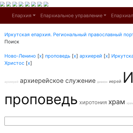
Епархия
Епархиальное управление
Епархиа
Иркутская епархия. Региональный православный пор
Поиск
Ново-Ленино
[
x
]
проповедь
[
x
]
архиерей
[
x
]
Иркутска
Христос
[
x
]
И
архиерейское служение
иерей
архиерей
диакон
проповедь
храм
хиротония
хра