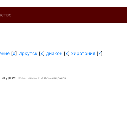
нство
ение
[
x
]
Иркутск
[
x
]
диакон
[
x
]
хиротония
[
x
]
литургия
Ново-Ленино
Октябрьский район