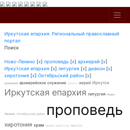
Иркутская епархия. Региональный православный
портал
Поиск
Ново-Ленино
[
x
]
проповедь
[
x
]
архиерей
[
x
]
Иркутская епархия
[
x
]
литургия
[
x
]
диакон
[
x
]
хиротония
[
x
]
Октябрьский район
[
x
]
Иркутск
архиерейское служение
иерей
архиерей
диакон
Иркутская епархия
литургия
Ново-
проповедь
Ленино
Октябрьский район
хиротония
храм
храмы иркутска
Христос