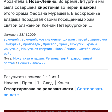
Архангела в
Ново-Ленино
. Во время Литургии им
была совершена
хиротония
во иереи
диакон
а
этого храма Феофана Мурашева. В воскресенье
владыка порадовал своим посещением храм
святой блаженной Ксении Петербургской ...
Изменен: 23.11.2009
архиерей
,
архиерейское служение
,
диакон
,
иерей
,
хиротония
,
литургия
,
проповедь
,
Христос
,
храм
,
Иркутск
,
храмы
иркутска
,
Иркутская епархия
,
Ново-Ленино
,
Октябрьский
район
Путь:
Иркутская епархия. Региональный православный
портал
/
Новости епархии
Результаты поиска 1 - 1 из 1
Начало | Пред. |
1
| След. | Конец
Отсортировано по релевантности
|
Сортировать
по дате