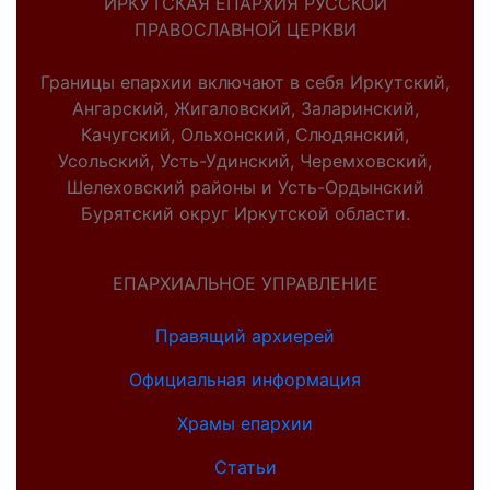
ИРКУТСКАЯ ЕПАРХИЯ РУССКОЙ
ПРАВОСЛАВНОЙ ЦЕРКВИ
Границы епархии включают в себя Иркутский,
Ангарский, Жигаловский, Заларинский,
Качугский, Ольхонский, Слюдянский,
Усольский, Усть-Удинский, Черемховский,
Шелеховский районы и Усть-Ордынский
Бурятский округ Иркутской области.
ЕПАРХИАЛЬНОЕ УПРАВЛЕНИЕ
Правящий архиерей
Официальная информация
Храмы епархии
Статьи