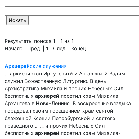
Результаты поиска 1 - 1 из 1
Начало | Пред. |
1
| След. | Конец
Архиерей
ские служения
... архиепископ Иркутскитй и Ангарскитй Вадим
служил Божественную Литургию. В день
Архистратига Михаила и прочих Небесных Сил
бесплотных
архиерей
посетил храм Михаила-
Архангела в
Ново-Ленино
. В воскресенье владыка
порадовал своим посещением храм святой
блаженной Ксении Петербургской и святого
праведного ... ... и прочих Небесных Сил
бесплотных
архиерей
посетил храм Михаила-