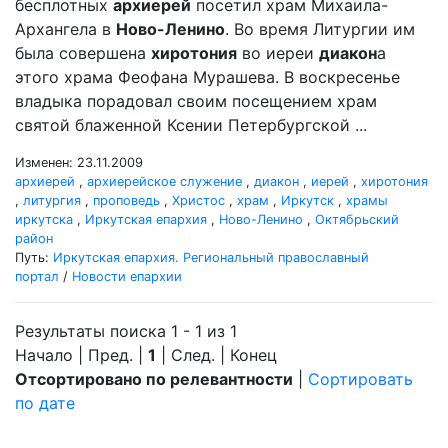
бесплотных
архиерей
посетил храм Михаила-
Архангела в
Ново-Ленино
. Во время Литургии им
была совершена
хиротония
во иереи
диакон
а
этого храма Феофана Мурашева. В воскресенье
владыка порадовал своим посещением храм
святой блаженной Ксении Петербургской ...
Изменен: 23.11.2009
архиерей
,
архиерейское служение
,
диакон
,
иерей
,
хиротония
,
литургия
,
проповедь
,
Христос
,
храм
,
Иркутск
,
храмы
иркутска
,
Иркутская епархия
,
Ново-Ленино
,
Октябрьский
район
Путь:
Иркутская епархия. Региональный православный
портал
/
Новости епархии
Результаты поиска 1 - 1 из 1
Начало | Пред. |
1
| След. | Конец
Отсортировано по релевантности
|
Сортировать
по дате