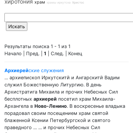
хиротония
храм
храмы иркутска
Христос
Результаты поиска 1 - 1 из 1
Начало | Пред. |
1
| След. | Конец
Архиерей
ские служения
... архиепископ Иркутскитй и Ангарскитй Вадим
служил Божественную Литургию. В день
Архистратига Михаила и прочих Небесных Сил
бесплотных
архиерей
посетил храм Михаила-
Архангела в
Ново-Ленино
. В воскресенье владыка
порадовал своим посещением храм святой
блаженной Ксении Петербургской и святого
праведного ... ... и прочих Небесных Сил