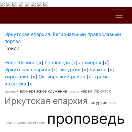
Иркутская епархия. Региональный православный
портал
Поиск
Ново-Ленино
[
x
]
проповедь
[
x
]
архиерей
[
x
]
Иркутская епархия
[
x
]
литургия
[
x
]
диакон
[
x
]
хиротония
[
x
]
Октябрьский район
[
x
]
храмы
иркутска
[
x
]
Иркутск
архиерейское служение
иерей
архиерей
диакон
Иркутская епархия
литургия
Ново-
проповедь
Ленино
Октябрьский район