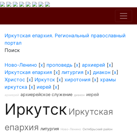
Иркутская епархия. Региональный православный
портал
Поиск
Ново-Ленино
[
x
]
проповедь
[
x
]
архиерей
[
x
]
Иркутская епархия
[
x
]
литургия
[
x
]
диакон
[
x
]
Христос
[
x
]
Иркутск
[
x
]
хиротония
[
x
]
храмы
иркутска
[
x
]
иерей
[
x
]
архиерейское служение
иерей
архиерей
диакон
Иркутск
Иркутская
епархия
литургия
Ново-Ленино
Октябрьский район