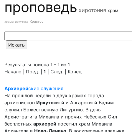
проповедь
хиротония
храм
Христос
храмы иркутска
Результаты поиска 1 - 1 из 1
Начало | Пред. |
1
| След. | Конец
Архиерей
ские служения
На прошлой недели в двух храмах города
архиепископ
Иркутск
итй и Ангарскитй Вадим
служил Божественную Литургию. В день
Архистратига Михаила и прочих Небесных Сил
бесплотных
архиерей
посетил храм Михаила-
Архангела в
Ново-Ленино
. В воскресенье владыка