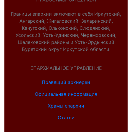
Границы епархии включают в себя Иркутский,
Ангарский, Жигаловский, Заларинский,
Качугский, Ольхонский, Слюдянский,
Усольский, Усть-Удинский, Черемховский,
Шелеховский районы и Усть-Ордынский
Бурятский округ Иркутской области.
ЕПАРХИАЛЬНОЕ УПРАВЛЕНИЕ
Правящий архиерей
Официальная информация
Храмы епархии
Статьи