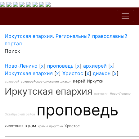
Иркутская епархия. Региональный православный
портал
Поиск
Ново-Ленино
[
x
]
проповедь
[
x
]
архиерей
[
x
]
Иркутская епархия
[
x
]
Христос
[
x
]
диакон
[
x
]
иерей
Иркутск
архиерей
архиерейское служение
диакон
Иркутская епархия
литургия
Ново-Ленино
проповедь
Октябрьский район
храм
хиротония
Христос
храмы иркутска