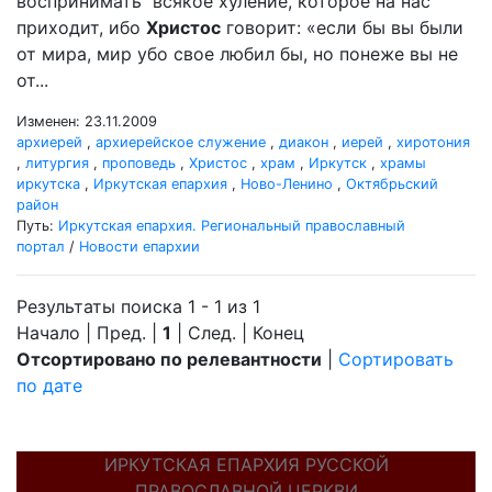
воспринимать всякое хуление, которое на нас
приходит, ибо
Христос
говорит: «если бы вы были
от мира, мир убо свое любил бы, но понеже вы не
от...
Изменен: 23.11.2009
архиерей
,
архиерейское служение
,
диакон
,
иерей
,
хиротония
,
литургия
,
проповедь
,
Христос
,
храм
,
Иркутск
,
храмы
иркутска
,
Иркутская епархия
,
Ново-Ленино
,
Октябрьский
район
Путь:
Иркутская епархия. Региональный православный
портал
/
Новости епархии
Результаты поиска 1 - 1 из 1
Начало | Пред. |
1
| След. | Конец
Отсортировано по релевантности
|
Сортировать
по дате
ИРКУТСКАЯ ЕПАРХИЯ РУССКОЙ
ПРАВОСЛАВНОЙ ЦЕРКВИ