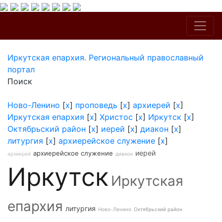
Иркутская епархия. Региональный православный
портал
Поиск
Ново-Ленино
[
x
]
проповедь
[
x
]
архиерей
[
x
]
Иркутская епархия
[
x
]
Христос
[
x
]
Иркутск
[
x
]
Октябрьский район
[
x
]
иерей
[
x
]
диакон
[
x
]
литургия
[
x
]
архиерейское служение
[
x
]
иерей
архиерейское служение
архиерей
диакон
Иркутск
Иркутская
епархия
литургия
Ново-Ленино
Октябрьский район