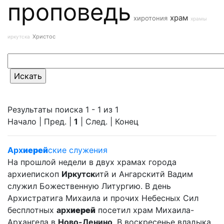
проповедь
храм
хиротония
храмы
Христос
иркутска
Результаты поиска 1 - 1 из 1
Начало | Пред. |
1
| След. | Конец
Арх
иерей
ские служения
На прошлой недели в двух храмах города
архиепископ
Иркутск
итй и Ангарскитй Вадим
служил Божественную Литургию. В день
Архистратига Михаила и прочих Небесных Сил
бесплотных
арх
иерей
посетил храм Михаила-
Архангела в
Ново-Ленино
. В воскресенье владыка