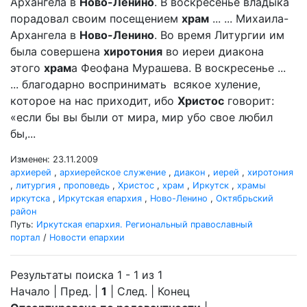
Архангела в
Ново-Ленино
. В воскресенье владыка
порадовал своим посещением
храм
... ... Михаила-
Архангела в
Ново-Ленино
. Во время Литургии им
была совершена
хиротония
во иереи диакона
этого
храм
а Феофана Мурашева. В воскресенье ...
... благодарно воспринимать всякое хуление,
которое на нас приходит, ибо
Христос
говорит:
«если бы вы были от мира, мир убо свое любил
бы,...
Изменен: 23.11.2009
архиерей
,
архиерейское служение
,
диакон
,
иерей
,
хиротония
,
литургия
,
проповедь
,
Христос
,
храм
,
Иркутск
,
храмы
иркутска
,
Иркутская епархия
,
Ново-Ленино
,
Октябрьский
район
Путь:
Иркутская епархия. Региональный православный
портал
/
Новости епархии
Результаты поиска 1 - 1 из 1
Начало | Пред. |
1
| След. | Конец