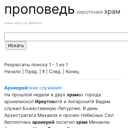
проповедь
храм
хиротония
Христос
храмы иркутска
Результаты поиска 1 - 1 из 1
Начало | Пред. |
1
| След. | Конец
Архиерей
ские служения
На прошлой недели в двух
храм
ах города
архиепископ
Иркутск
итй и Ангарскитй Вадим
служил Божественную Литургию. В день
Архистратига Михаила и прочих Небесных Сил
бесплотных
архиерей
посетил
храм
Михаила-