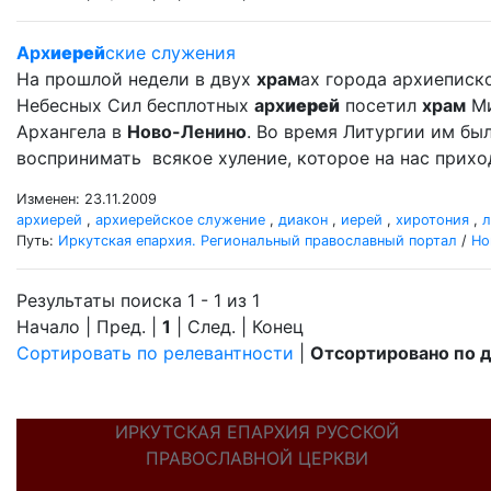
Арх
иерей
ские служения
На прошлой недели в двух
храм
ах города архиеписк
Небесных Сил бесплотных
арх
иерей
посетил
храм
Ми
Архангела в
Ново-Ленино
. Во время Литургии им б
воспринимать всякое хуление, которое на нас прихо
Изменен: 23.11.2009
архиерей
,
архиерейское служение
,
диакон
,
иерей
,
хиротония
,
л
Путь:
Иркутская епархия. Региональный православный портал
/
Но
Результаты поиска 1 - 1 из 1
Начало | Пред. |
1
| След. | Конец
Сортировать по релевантности
|
Отсортировано по 
ИРКУТСКАЯ ЕПАРХИЯ РУССКОЙ
ПРАВОСЛАВНОЙ ЦЕРКВИ