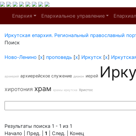
Епархия
Епархиальное управление
Епархиа
Иркутская епархия. Региональный православный пор
Поиск
Ново-Ленино
[
x
]
проповедь
[
x
]
Иркутск
[
x
]
Иркутска
Ирку
архиерейское служение
иерей
архиерей
диакон
храм
хиротония
Христос
храмы иркутска
Результаты поиска 1 - 1 из 1
Начало | Пред. |
1
| След. | Конец