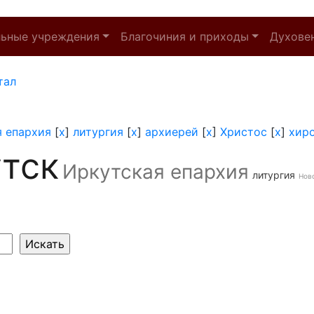
льные учреждения
Благочиния и приходы
Духове
тал
я епархия
[
x
]
литургия
[
x
]
архиерей
[
x
]
Христос
[
x
]
хир
тск
Иркутская епархия
литургия
Нов