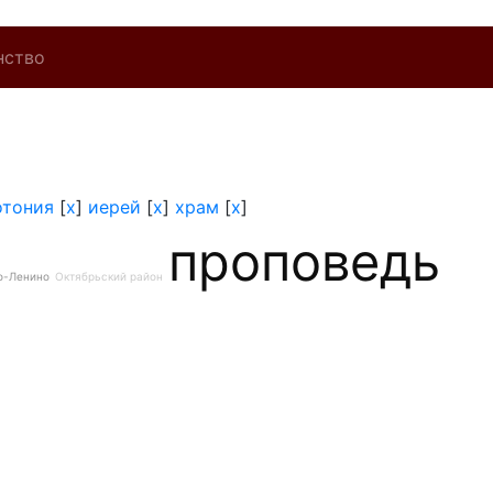
нство
отония
[
x
]
иерей
[
x
]
храм
[
x
]
проповедь
о-Ленино
Октябрьский район