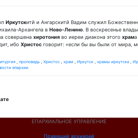
оп
Иркутск
итй и Ангарскитй Вадим служил Божественн
хаила-Архангела в
Ново-Ленино
. В воскресенье вла
ыла совершена
хиротония
во иереи диакона этого
храм
а
дит, ибо
Христос
говорит: «если бы вы были от мира, ми
итургия
,
проповедь
,
Христос
,
храм
,
Иркутск
,
храмы иркутска
,
Ир
вости епархии
дате
ЕПАРХИАЛЬНОЕ УПРАВЛЕНИЕ
Правящий архиерей