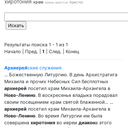
хиротония
храм
Христос
храмы иркутска
Результаты поиска 1 - 1 из 1
Начало | Пред. |
1
| След. | Конец
Архиерей
ские служения
... Божественную Литургию. В день Архистратига
Михаила и прочих Небесных Сил бесплотных
архиерей
посетил храм Михаила-Архангела в
Ново-Ленино
. В воскресенье владыка порадовал
своим посещением храм святой блаженной... ...
архиерей
посетил храм Михаила-Архангела в
Ново-Ленино
. Во время Литургии им была
совершена
хиротония
во иереи
диакон
а этого