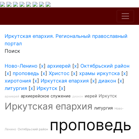
Иркутская епархия. Региональный православный
портал
Поиск
Ново-Ленино
[
x
]
архиерей
[
x
]
Октябрьский район
[
x
]
проповедь
[
x
]
Христос
[
x
]
храмы иркутска
[
x
]
хиротония
[
x
]
Иркутская епархия
[
x
]
диакон
[
x
]
литургия
[
x
]
Иркутск
[
x
]
Иркутск
архиерейское служение
иерей
архиерей
диакон
Иркутская епархия
литургия
Ново-
проповедь
Ленино
Октябрьский район