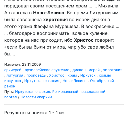
порадовал своим посещением храм ... ... Михаила-
Архангела в
Ново-Ленино
. Во время Литургии им
была совершена
хиротония
во иереи диакона
этого храма Феофана Мурашева. В воскресенье ...
... благодарно воспринимать всякое хуление,
которое на нас приходит, ибо
Христос
говорит:
«если бы вы были от мира, мир убо свое любил
бы,...
Изменен: 23.11.2009
архиерей
,
архиерейское служение
,
диакон
,
иерей
,
хиротония
,
литургия
,
проповедь
,
Христос
,
храм
,
Иркутск
,
храмы
иркутска
,
Иркутская епархия
,
Ново-Ленино
,
Октябрьский
район
Путь:
Иркутская епархия. Региональный православный
портал
/
Новости епархии
Результаты поиска 1 - 1 из