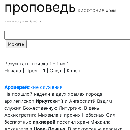
проповедь
хиротония
храм
Христос
храмы иркутска
Результаты поиска 1 - 1 из 1
Начало | Пред. |
1
| След. | Конец
Арх
иерей
ские служения
На прошлой недели в двух храмах города
архиепископ
Иркутск
итй и Ангарскитй Вадим
служил Божественную Литургию. В день
Архистратига Михаила и прочих Небесных Сил
бесплотных
арх
иерей
посетил храм Михаила-
Архангела в
Ново-Ленино
. В воскресенье владыка