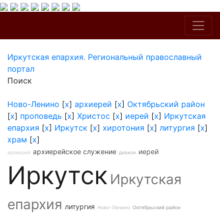
Иркутская епархия. Региональный православный
портал
Поиск
Ново-Ленино
[
x
]
архиерей
[
x
]
Октябрьский район
[
x
]
проповедь
[
x
]
Христос
[
x
]
иерей
[
x
]
Иркутская
епархия
[
x
]
Иркутск
[
x
]
хиротония
[
x
]
литургия
[
x
]
храм
[
x
]
архиерейское служение
иерей
архиерей
диакон
Иркутск
Иркутская
епархия
литургия
Ново-Ленино
Октябрьский район