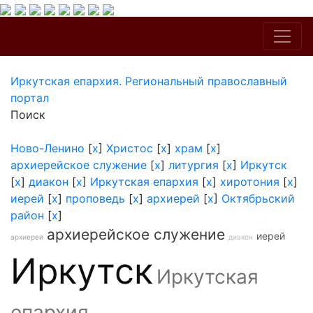
Иркутская епархия. Региональный православный
портал
Поиск
Ново-Ленино
[
x
]
Христос
[
x
]
храм
[
x
]
архиерейское служение
[
x
]
литургия
[
x
]
Иркутск
[
x
]
диакон
[
x
]
Иркутская епархия
[
x
]
хиротония
[
x
]
иерей
[
x
]
проповедь
[
x
]
архиерей
[
x
]
Октябрьский
район
[
x
]
архиерейское служение
иерей
архиерей
диакон
Иркутск
Иркутская
епархия