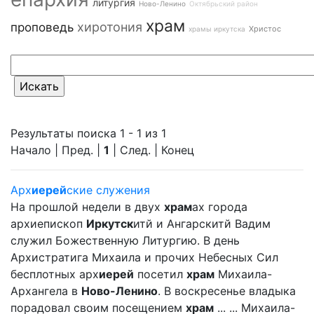
литургия
Ново-Ленино
Октябрьский район
храм
хиротония
проповедь
Христос
храмы иркутска
Результаты поиска 1 - 1 из 1
Начало | Пред. |
1
| След. | Конец
Арх
иерей
ские служения
На прошлой недели в двух
храм
ах города
архиепископ
Иркутск
итй и Ангарскитй Вадим
служил Божественную Литургию. В день
Архистратига Михаила и прочих Небесных Сил
бесплотных арх
иерей
посетил
храм
Михаила-
Архангела в
Ново-Ленино
. В воскресенье владыка
порадовал своим посещением
храм
... ... Михаила-