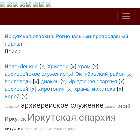
Иркутская епархия. Региональный православный
портал
Поиск
Ново-Ленино
[
x
]
Христос
[
x
]
храм
[
x
]
архиерейское служение
[
x
]
Октябрьский район
[
x
]
проповедь
[
x
]
диакон
[
x
]
Иркутская епархия
[
x
]
архиерей
[
x
]
хиротония
[
x
]
храмы иркутска
[
x
]
иерей
[
x
]
архиерейское служение
иерей
архиерей
диакон
Иркутская епархия
Иркутск
литургия
Ново-Ленино
Октябрьский район