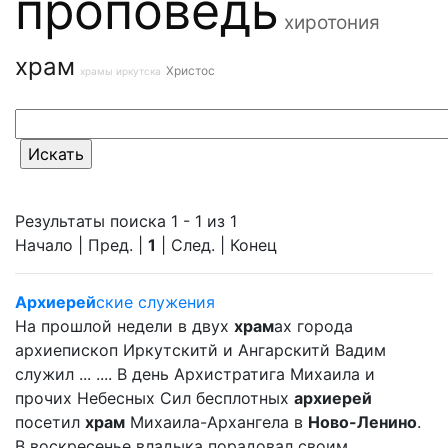
проповедь
хиротония
храм
Христос
храмы иркутска
Результаты поиска 1 - 1 из 1
Начало | Пред. |
1
| След. | Конец
Архиерей
ские служения
На прошлой недели в двух
храм
ах города
архиепископ Иркутскитй и Ангарскитй Вадим
служил ... .... В день Архистратига Михаила и
прочих Небесных Сил бесплотных
архиерей
посетил
храм
Михаила-Архангела в
Ново-Ленино
.
В воскресенье владыка порадовал своим