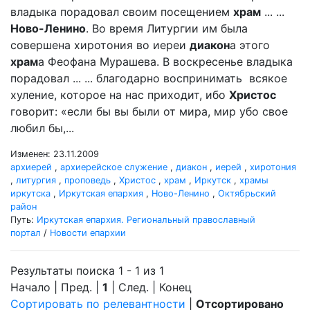
владыка порадовал своим посещением
храм
... ...
Ново-Ленино
. Во время Литургии им была
совершена хиротония во иереи
диакон
а этого
храм
а Феофана Мурашева. В воскресенье владыка
порадовал ... ... благодарно воспринимать всякое
хуление, которое на нас приходит, ибо
Христос
говорит: «если бы вы были от мира, мир убо свое
любил бы,...
Изменен: 23.11.2009
архиерей
,
архиерейское служение
,
диакон
,
иерей
,
хиротония
,
литургия
,
проповедь
,
Христос
,
храм
,
Иркутск
,
храмы
иркутска
,
Иркутская епархия
,
Ново-Ленино
,
Октябрьский
район
Путь:
Иркутская епархия. Региональный православный
портал
/
Новости епархии
Результаты поиска 1 - 1 из 1
Начало | Пред. |
1
| След. | Конец
Сортировать по релевантности
|
Отсортировано