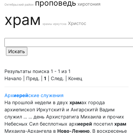
проповедь
хиротония
Октябрьский район
храм
Христос
храмы иркутска
Результаты поиска 1 - 1 из 1
Начало | Пред. |
1
| След. | Конец
Арх
иерей
ские служения
На прошлой недели в двух
храм
ах города
архиепископ Иркутскитй и Ангарскитй Вадим
служил ... ... день Архистратига Михаила и прочих
Небесных Сил бесплотных арх
иерей
посетил
храм
Михаила-Архангела в
Ново-Ленино
. В воскресенье