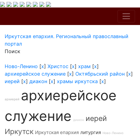
Иркутская епархия. Региональный православный
портал
Поиск
Ново-Ленино
[
x
]
Христос
[
x
]
храм
[
x
]
архиерейское служение
[
x
]
Октябрьский район
[
x
]
иерей
[
x
]
диакон
[
x
]
храмы иркутска
[
x
]
архиерейское
архиерей
служение
иерей
диакон
Иркутск
Иркутская епархия
литургия
Ново-Ленино