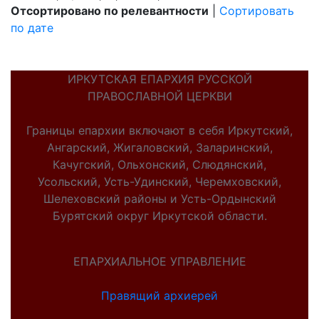
Отсортировано по релевантности
|
Сортировать
по дате
ИРКУТСКАЯ ЕПАРХИЯ РУССКОЙ
ПРАВОСЛАВНОЙ ЦЕРКВИ
Границы епархии включают в себя Иркутский,
Ангарский, Жигаловский, Заларинский,
Качугский, Ольхонский, Слюдянский,
Усольский, Усть-Удинский, Черемховский,
Шелеховский районы и Усть-Ордынский
Бурятский округ Иркутской области.
ЕПАРХИАЛЬНОЕ УПРАВЛЕНИЕ
Правящий архиерей