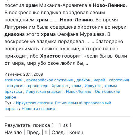
посетил
храм
Михаила-Архангела в
Ново-Ленино
.
В воскресенье владыка порадовал своим
посещением
храм
... ...
Ново-Ленино
. Во время
Литургии им была совершена хиротония во иереи
диакон
а этого
храм
а Феофана Мурашева. В
воскресенье владыка порадовал ... ... благодарно
воспринимать всякое хуление, которое на нас
приходит, ибо
Христос
говорит: «если бы вы были
от мира, мир убо свое любил бы,...
Изменен: 23.11.2009
архиерей
,
архиерейское служение
,
диакон
,
иерей
,
хиротония
,
литургия
,
проповедь
,
Христос
,
храм
,
Иркутск
,
храмы
иркутска
,
Иркутская епархия
,
Ново-Ленино
,
Октябрьский
район
Путь:
Иркутская епархия. Региональный православный
портал
/
Новости епархии
Результаты поиска 1 - 1 из 1
Начало | Пред. |
1
| След. | Конец