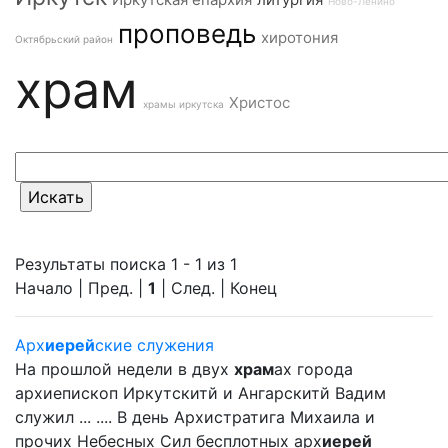
Ново-Ленино
проповедь
хиротония
Октябрьский район
храм
Христос
храмы иркутска
Результаты поиска 1 - 1 из 1
Начало | Пред. |
1
| След. | Конец
Арх
иерей
ские служения
На прошлой недели в двух
храм
ах города
архиепископ Иркутскитй и Ангарскитй Вадим
служил ... .... В день Архистратига Михаила и
прочих Небесных Сил бесплотных арх
иерей