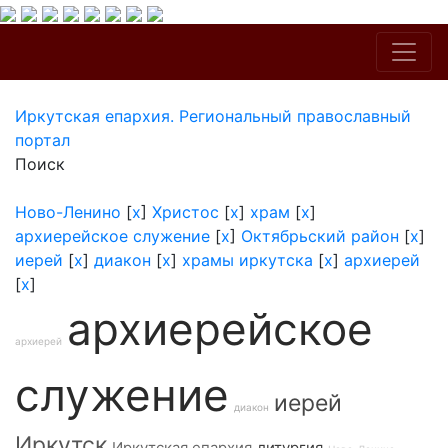
Иркутская епархия. Региональный православный
портал
Поиск
Ново-Ленино
[
x
]
Христос
[
x
]
храм
[
x
]
архиерейское служение
[
x
]
Октябрьский район
[
x
]
иерей
[
x
]
диакон
[
x
]
храмы иркутска
[
x
]
архиерей
[
x
]
архиерейское
архиерей
служение
иерей
диакон
Иркутск
Иркутская епархия
литургия